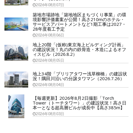
2026年08月07日
築地市場跡地「築地地区まちづくり事業」の環
境影響評価書案が公開！高さ210mのホテル・
サービスアパートメントなど1期工事は2027・
28年度着工予定
2026年08月06日
地上20階「(仮称)東京海上ビルディング計画」
の建設状況！丸の内の鉄骨造・木造によるオフ
ィスビル（2026.8.2）
2026年08月05日
地上34階「ブリリアタワー浅草柳橋」の建設状
況！隅田川沿いの分譲タワマン（2026.7.26）
2026年08月04日
【毎週更新】2026年8月2日撮影「Torch
Tower（トーチタワー）」の建設状況！高さ日
本一となる超高層ビルが成長中【高さ385m】
2026年08月03日