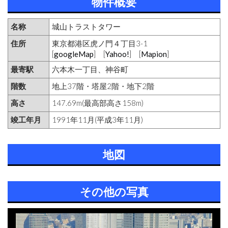
物件概要
名称
城山トラストタワー
住所
東京都港区虎ノ門４丁目3-1
[
googleMap
] [
Yahoo!
] [
Mapion
]
最寄駅
六本木一丁目、神谷町
階数
地上37階・塔屋2階・地下2階
高さ
147.69m(最高部高さ158m)
竣工年月
1991年11月(平成3年11月)
地図
その他の写真