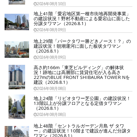
2026年08月10日
地上41階「愛宕地区第一種市街地再開発事業」
の建設状況！野村不動産による愛宕山に面した
分譲タワマン（2026.8.1）
2026年08月09日
地上29階「パークタワー勝どきノース！？」の
建設状況！朝潮運河に面した板状タワマン
（2026.8.1）
2026年08月09日
高さ約166m「東芝ビルディング」の解体状
況！跡地には高層部に賃貸住宅が入る高さ
227mのBLUE FRONT SHIBAURA TOWER Nを
建設（2026.8.1）
2026年08月08日
地上24階「リビオタワー芝公園」の建設状況！
13階以上が分譲フロアとなる定借タワマン
（2026.8.1）
2026年08月08日
地上48階「セントラルガーデン月島 ザ タワ
ー」の建設状況！10階まで建設が進んだ分譲タ
ワマン（2026.8.1）