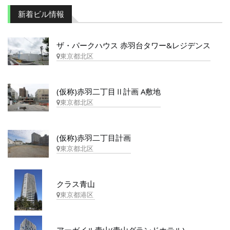
新着ビル情報
ザ・パークハウス 赤羽台タワー&レジデンス
東京都北区
(仮称)赤羽二丁目Ⅱ計画 A敷地
東京都北区
(仮称)赤羽二丁目計画
東京都北区
クラス青山
東京都港区