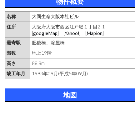
物件概要
名称
大同生命大阪本社ビル
住所
大阪府大阪市西区江戸堀１丁目2-1
[
googleMap
] [
Yahoo!
] [
Mapion
]
最寄駅
肥後橋、淀屋橋
階数
地上19階
高さ
88.8m
竣工年月
1993年09月(平成5年09月)
地図