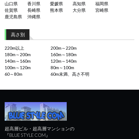
山口県
香川県
愛媛県
高知県
福岡県
佐賀県
長崎県
熊本県
大分県
宮崎県
鹿児島県
沖縄県
高さ別
220m以上
200m～220m
180m～200m
160m～180m
140m～160m
120m～140m
100m～120m
80m～100m
60～80m
60m未満、高さ不明
超高層ビル・超高層マンションの
『BLUE STYLE COM』