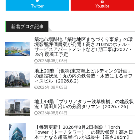
Twitter
Youtube
新着ブログ記事
築地市場跡地「築地地区まちづくり事業」の環
境影響評価書案が公開！高さ210mのホテル・
サービスアパートメントなど1期工事は2027・
28年度着工予定
2026年08月06日
地上20階「(仮称)東京海上ビルディング計画」
の建設状況！丸の内の鉄骨造・木造によるオフ
ィスビル（2026.8.2）
2026年08月05日
地上34階「ブリリアタワー浅草柳橋」の建設状
況！隅田川沿いの分譲タワマン（2026.7.26）
2026年08月04日
【毎週更新】2026年8月2日撮影「Torch
Tower（トーチタワー）」の建設状況！高さ日
本一となる超高層ビルが成長中【高さ385m】