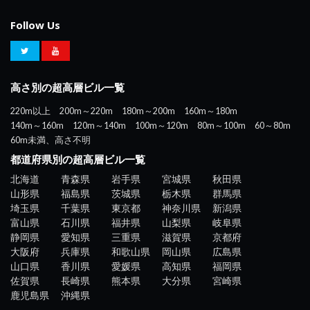
Follow Us
高さ別の超高層ビル一覧
220m以上
200m～220m
180m～200m
160m～180m
140m～160m
120m～140m
100m～120m
80m～100m
60～80m
60m未満、高さ不明
都道府県別の超高層ビル一覧
北海道
青森県
岩手県
宮城県
秋田県
山形県
福島県
茨城県
栃木県
群馬県
埼玉県
千葉県
東京都
神奈川県
新潟県
富山県
石川県
福井県
山梨県
岐阜県
静岡県
愛知県
三重県
滋賀県
京都府
大阪府
兵庫県
和歌山県
岡山県
広島県
山口県
香川県
愛媛県
高知県
福岡県
佐賀県
長崎県
熊本県
大分県
宮崎県
鹿児島県
沖縄県