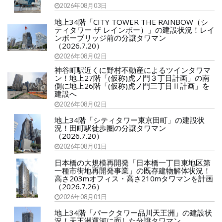
2026年08月03日
地上34階「CITY TOWER THE RAINBOW（シ
ティタワー ザ レインボー）」の建設状況！レイ
ンボーブリッジ前の分譲タワマン
（2026.7.20）
2026年08月02日
神谷町駅近くに野村不動産によるツインタワマ
ン！地上27階「(仮称)虎ノ門３丁目計画」の南
側に地上26階「(仮称)虎ノ門三丁目Ⅱ計画」を
建設へ
2026年08月02日
地上34階「シティタワー東京田町」の建設状
況！田町駅徒歩圏の分譲タワマン
（2026.7.20）
2026年08月01日
日本橋の大規模再開発「日本橋一丁目東地区第
一種市街地再開発事業」の既存建物解体状況！
高さ203mオフィス・高さ210mタワマンを計画
（2026.7.26）
2026年08月01日
地上34階「パークタワー品川天王洲」の建設状
況！天王洲運河に面した分譲タワマン