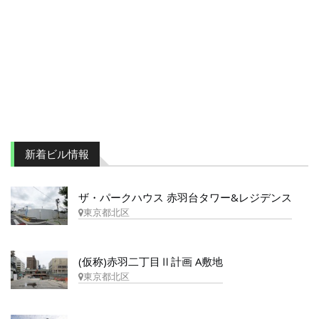
新着ビル情報
ザ・パークハウス 赤羽台タワー&レジデンス
東京都北区
(仮称)赤羽二丁目Ⅱ計画 A敷地
東京都北区