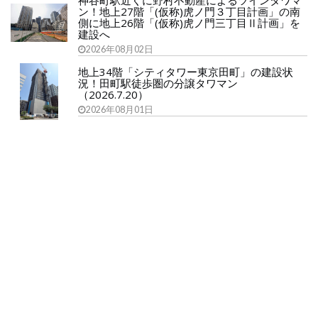
神谷町駅近くに野村不動産によるツインタワマ
ン！地上27階「(仮称)虎ノ門３丁目計画」の南
側に地上26階「(仮称)虎ノ門三丁目Ⅱ計画」を
建設へ
2026年08月02日
地上34階「シティタワー東京田町」の建設状
況！田町駅徒歩圏の分譲タワマン
（2026.7.20）
2026年08月01日