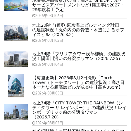
境影響評価書案が公開！高さ210mのホテル・
サービスアパートメントなど1期工事は2027・
28年度着工予定
2026年08月06日
地上20階「(仮称)東京海上ビルディング計画」
の建設状況！丸の内の鉄骨造・木造によるオフ
ィスビル（2026.8.2）
2026年08月05日
地上34階「ブリリアタワー浅草柳橋」の建設状
況！隅田川沿いの分譲タワマン（2026.7.26）
2026年08月04日
【毎週更新】2026年8月2日撮影「Torch
Tower（トーチタワー）」の建設状況！高さ日
本一となる超高層ビルが成長中【高さ385m】
2026年08月03日
地上34階「CITY TOWER THE RAINBOW（シ
ティタワー ザ レインボー）」の建設状況！レイ
ンボーブリッジ前の分譲タワマン
（2026.7.20）
2026年08月02日