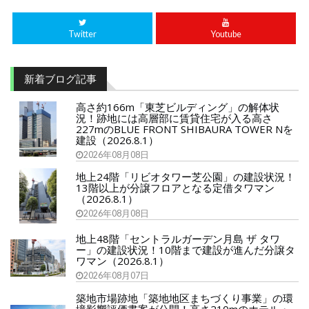
Twitter
Youtube
新着ブログ記事
高さ約166m「東芝ビルディング」の解体状
況！跡地には高層部に賃貸住宅が入る高さ
227mのBLUE FRONT SHIBAURA TOWER Nを
建設（2026.8.1）
2026年08月08日
地上24階「リビオタワー芝公園」の建設状況！
13階以上が分譲フロアとなる定借タワマン
（2026.8.1）
2026年08月08日
地上48階「セントラルガーデン月島 ザ タワ
ー」の建設状況！10階まで建設が進んだ分譲タ
ワマン（2026.8.1）
2026年08月07日
築地市場跡地「築地地区まちづくり事業」の環