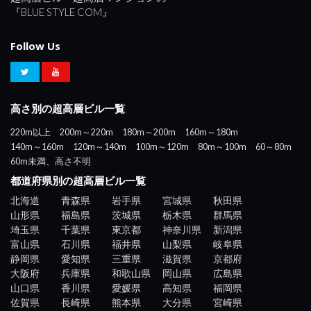
『BLUE STYLE COM』
Follow Us
高さ別の超高層ビル一覧
220m以上
200m～220m
180m～200m
160m～180m
140m～160m
120m～140m
100m～120m
80m～100m
60～80m
60m未満、高さ不明
都道府県別の超高層ビル一覧
北海道
青森県
岩手県
宮城県
秋田県
山形県
福島県
茨城県
栃木県
群馬県
埼玉県
千葉県
東京都
神奈川県
新潟県
富山県
石川県
福井県
山梨県
岐阜県
静岡県
愛知県
三重県
滋賀県
京都府
大阪府
兵庫県
和歌山県
岡山県
広島県
山口県
香川県
愛媛県
高知県
福岡県
佐賀県
長崎県
熊本県
大分県
宮崎県