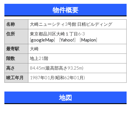
物件概要
名称
大崎ニューシティ3号館 日精ビルディング
住所
東京都品川区大崎１丁目6-3
[
googleMap
] [
Yahoo!
] [
Mapion
]
最寄駅
大崎
階数
地上21階
高さ
84.45m(最高部高さ93.25m)
竣工年月
1987年01月(昭和62年01月)
地図