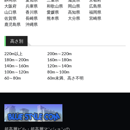
大阪府
兵庫県
和歌山県
岡山県
広島県
山口県
香川県
愛媛県
高知県
福岡県
佐賀県
長崎県
熊本県
大分県
宮崎県
鹿児島県
沖縄県
高さ別
220m以上
200m～220m
180m～200m
160m～180m
140m～160m
120m～140m
100m～120m
80m～100m
60～80m
60m未満、高さ不明
超高層ビル・超高層マンションの