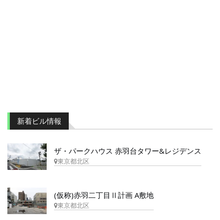
新着ビル情報
ザ・パークハウス 赤羽台タワー&レジデンス
東京都北区
(仮称)赤羽二丁目Ⅱ計画 A敷地
東京都北区