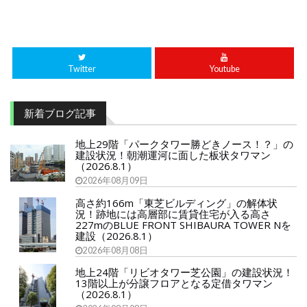
Twitter
Youtube
新着ブログ記事
地上29階「パークタワー勝どきノース！？」の
建設状況！朝潮運河に面した板状タワマン
（2026.8.1）
2026年08月09日
高さ約166m「東芝ビルディング」の解体状
況！跡地には高層部に賃貸住宅が入る高さ
227mのBLUE FRONT SHIBAURA TOWER Nを
建設（2026.8.1）
2026年08月08日
地上24階「リビオタワー芝公園」の建設状況！
13階以上が分譲フロアとなる定借タワマン
（2026.8.1）