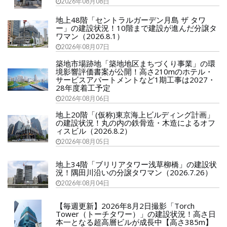
2026年08月08日
地上48階「セントラルガーデン月島 ザ タワ
ー」の建設状況！10階まで建設が進んだ分譲タ
ワマン（2026.8.1）
2026年08月07日
築地市場跡地「築地地区まちづくり事業」の環
境影響評価書案が公開！高さ210mのホテル・
サービスアパートメントなど1期工事は2027・
28年度着工予定
2026年08月06日
地上20階「(仮称)東京海上ビルディング計画」
の建設状況！丸の内の鉄骨造・木造によるオフ
ィスビル（2026.8.2）
2026年08月05日
地上34階「ブリリアタワー浅草柳橋」の建設状
況！隅田川沿いの分譲タワマン（2026.7.26）
2026年08月04日
【毎週更新】2026年8月2日撮影「Torch
Tower（トーチタワー）」の建設状況！高さ日
本一となる超高層ビルが成長中【高さ385m】