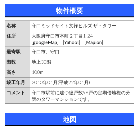
物件概要
名称
守口ミッドサイト文禄ヒルズ ザ・タワー
住所
大阪府守口市本町２丁目1-24
[
googleMap
] [
Yahoo!
] [
Mapion
]
最寄駅
守口市、守口
階数
地上30階
高さ
100m
竣工年月
2010年01月(平成22年01月)
コメント
守口市駅前に建つ総戸数96戸の定期借地権の分
譲のタワーマンションです。
地図