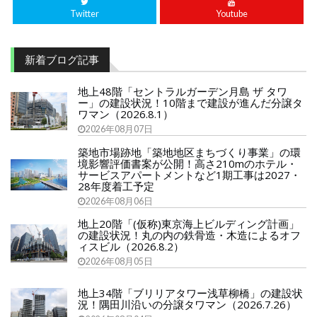
Twitter
Youtube
新着ブログ記事
地上48階「セントラルガーデン月島 ザ タワ
ー」の建設状況！10階まで建設が進んだ分譲タ
ワマン（2026.8.1）
2026年08月07日
築地市場跡地「築地地区まちづくり事業」の環
境影響評価書案が公開！高さ210mのホテル・
サービスアパートメントなど1期工事は2027・
28年度着工予定
2026年08月06日
地上20階「(仮称)東京海上ビルディング計画」
の建設状況！丸の内の鉄骨造・木造によるオフ
ィスビル（2026.8.2）
2026年08月05日
地上34階「ブリリアタワー浅草柳橋」の建設状
況！隅田川沿いの分譲タワマン（2026.7.26）