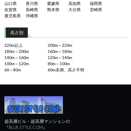
山口県
香川県
愛媛県
高知県
福岡県
佐賀県
長崎県
熊本県
大分県
宮崎県
鹿児島県
沖縄県
高さ別
220m以上
200m～220m
180m～200m
160m～180m
140m～160m
120m～140m
100m～120m
80m～100m
60～80m
60m未満、高さ不明
超高層ビル・超高層マンションの
『BLUE STYLE COM』