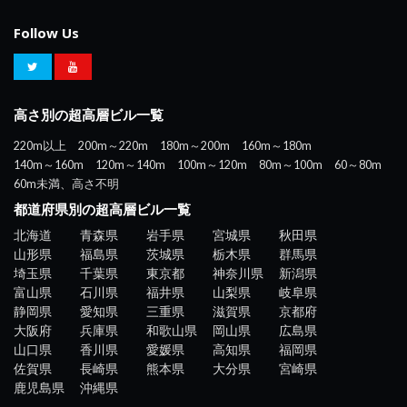
Follow Us
高さ別の超高層ビル一覧
220m以上
200m～220m
180m～200m
160m～180m
140m～160m
120m～140m
100m～120m
80m～100m
60～80m
60m未満、高さ不明
都道府県別の超高層ビル一覧
北海道
青森県
岩手県
宮城県
秋田県
山形県
福島県
茨城県
栃木県
群馬県
埼玉県
千葉県
東京都
神奈川県
新潟県
富山県
石川県
福井県
山梨県
岐阜県
静岡県
愛知県
三重県
滋賀県
京都府
大阪府
兵庫県
和歌山県
岡山県
広島県
山口県
香川県
愛媛県
高知県
福岡県
佐賀県
長崎県
熊本県
大分県
宮崎県
鹿児島県
沖縄県