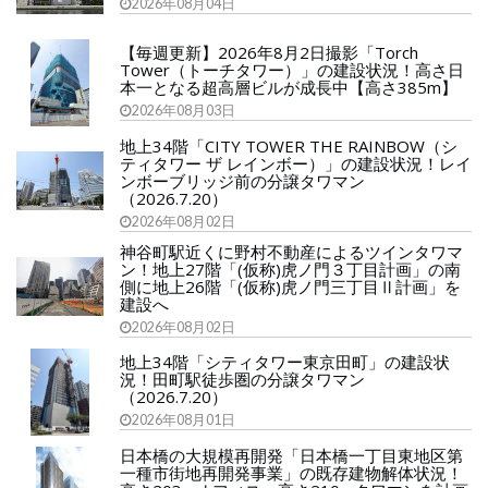
2026年08月04日
【毎週更新】2026年8月2日撮影「Torch
Tower（トーチタワー）」の建設状況！高さ日
本一となる超高層ビルが成長中【高さ385m】
2026年08月03日
地上34階「CITY TOWER THE RAINBOW（シ
ティタワー ザ レインボー）」の建設状況！レイ
ンボーブリッジ前の分譲タワマン
（2026.7.20）
2026年08月02日
神谷町駅近くに野村不動産によるツインタワマ
ン！地上27階「(仮称)虎ノ門３丁目計画」の南
側に地上26階「(仮称)虎ノ門三丁目Ⅱ計画」を
建設へ
2026年08月02日
地上34階「シティタワー東京田町」の建設状
況！田町駅徒歩圏の分譲タワマン
（2026.7.20）
2026年08月01日
日本橋の大規模再開発「日本橋一丁目東地区第
一種市街地再開発事業」の既存建物解体状況！