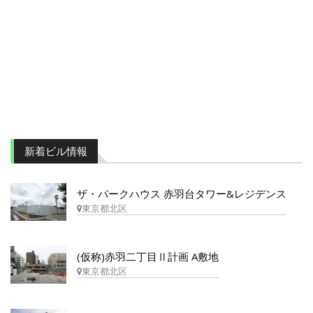
新着ビル情報
ザ・パークハウス 赤羽台タワー&レジデンス
東京都北区
(仮称)赤羽二丁目Ⅱ計画 A敷地
東京都北区