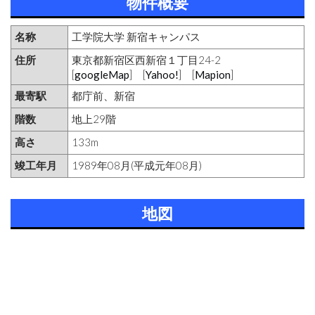
物件概要
名称
工学院大学 新宿キャンパス
住所
東京都新宿区西新宿１丁目24-2
[
googleMap
] [
Yahoo!
] [
Mapion
]
最寄駅
都庁前、新宿
階数
地上29階
高さ
133m
竣工年月
1989年08月(平成元年08月)
地図