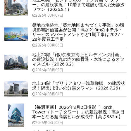
ー」の建設状況！10階まで建設が進んだ分譲タ
ワマン（2026.8.1）
2026年08月07日
築地市場跡地「築地地区まちづくり事業」の環
境影響評価書案が公開！高さ210mのホテル・
サービスアパートメントなど1期工事は2027・
28年度着工予定
2026年08月06日
地上20階「(仮称)東京海上ビルディング計画」
の建設状況！丸の内の鉄骨造・木造によるオフ
ィスビル（2026.8.2）
2026年08月05日
地上34階「ブリリアタワー浅草柳橋」の建設状
況！隅田川沿いの分譲タワマン（2026.7.26）
2026年08月04日
【毎週更新】2026年8月2日撮影「Torch
Tower（トーチタワー）」の建設状況！高さ日
本一となる超高層ビルが成長中【高さ385m】
2026年08月03日