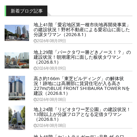
新着ブログ記事
地上41階「愛宕地区第一種市街地再開発事業」
の建設状況！野村不動産による愛宕山に面した
分譲タワマン（2026.8.1）
2026年08月09日
地上29階「パークタワー勝どきノース！？」の
建設状況！朝潮運河に面した板状タワマン
（2026.8.1）
2026年08月09日
高さ約166m「東芝ビルディング」の解体状
況！跡地には高層部に賃貸住宅が入る高さ
227mのBLUE FRONT SHIBAURA TOWER Nを
建設（2026.8.1）
2026年08月08日
地上24階「リビオタワー芝公園」の建設状況！
13階以上が分譲フロアとなる定借タワマン
（2026.8.1）
2026年08月08日
地上48階「セントラルガーデン月島 ザ タワ