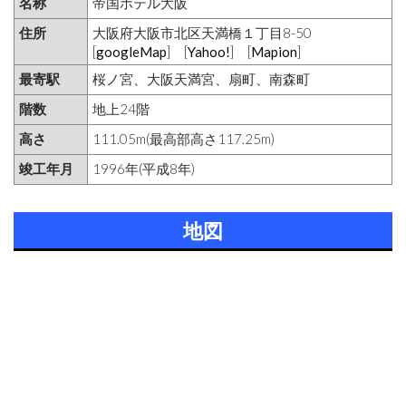
名称
帝国ホテル大阪
住所
大阪府大阪市北区天満橋１丁目8-50
[
googleMap
] [
Yahoo!
] [
Mapion
]
最寄駅
桜ノ宮、大阪天満宮、扇町、南森町
階数
地上24階
高さ
111.05m(最高部高さ117.25m)
竣工年月
1996年(平成8年)
地図