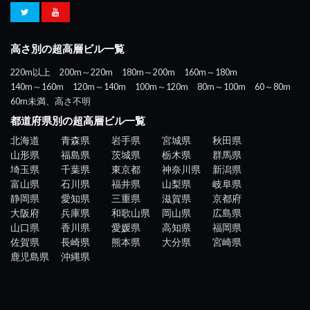
高さ別の超高層ビル一覧
220m以上
200m～220m
180m～200m
160m～180m
140m～160m
120m～140m
100m～120m
80m～100m
60～80m
60m未満、高さ不明
都道府県別の超高層ビル一覧
北海道
青森県
岩手県
宮城県
秋田県
山形県
福島県
茨城県
栃木県
群馬県
埼玉県
千葉県
東京都
神奈川県
新潟県
富山県
石川県
福井県
山梨県
岐阜県
静岡県
愛知県
三重県
滋賀県
京都府
大阪府
兵庫県
和歌山県
岡山県
広島県
山口県
香川県
愛媛県
高知県
福岡県
佐賀県
長崎県
熊本県
大分県
宮崎県
鹿児島県
沖縄県