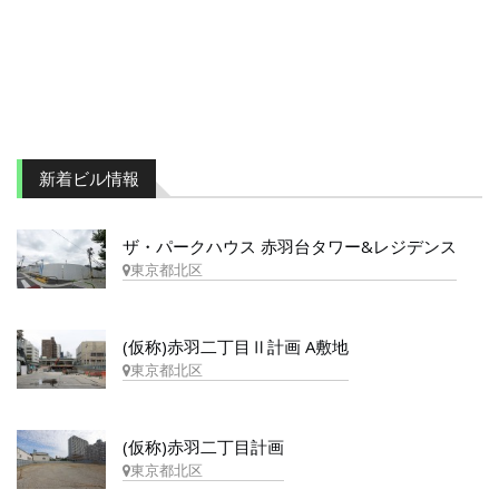
新着ビル情報
ザ・パークハウス 赤羽台タワー&レジデンス
東京都北区
(仮称)赤羽二丁目Ⅱ計画 A敷地
東京都北区
(仮称)赤羽二丁目計画
東京都北区