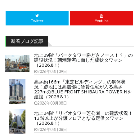
Twitter
Youtube
新着ブログ記事
地上29階「パークタワー勝どきノース！？」の
建設状況！朝潮運河に面した板状タワマン
（2026.8.1）
2026年08月09日
高さ約166m「東芝ビルディング」の解体状
況！跡地には高層部に賃貸住宅が入る高さ
227mのBLUE FRONT SHIBAURA TOWER Nを
建設（2026.8.1）
2026年08月08日
地上24階「リビオタワー芝公園」の建設状況！
13階以上が分譲フロアとなる定借タワマン
（2026.8.1）
2026年08月08日