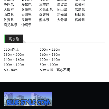
静岡県
愛知県
三重県
滋賀県
京都府
大阪府
兵庫県
和歌山県
岡山県
広島県
山口県
香川県
愛媛県
高知県
福岡県
佐賀県
長崎県
熊本県
大分県
宮崎県
鹿児島県
沖縄県
高さ別
220m以上
200m～220m
180m～200m
160m～180m
140m～160m
120m～140m
100m～120m
80m～100m
60～80m
60m未満、高さ不明