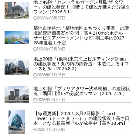
地上48階「セントラルガーデン月島 ザ タワ
ー」の建設状況！10階まで建設が進んだ分譲タ
ワマン（2026.8.1）
2026年08月07日
築地市場跡地「築地地区まちづくり事業」の環
境影響評価書案が公開！高さ210mのホテル・
サービスアパートメントなど1期工事は2027・
28年度着工予定
2026年08月06日
地上20階「(仮称)東京海上ビルディング計画」
の建設状況！丸の内の鉄骨造・木造によるオフ
ィスビル（2026.8.2）
2026年08月05日
地上34階「ブリリアタワー浅草柳橋」の建設状
況！隅田川沿いの分譲タワマン（2026.7.26）
2026年08月04日
【毎週更新】2026年8月2日撮影「Torch
Tower（トーチタワー）」の建設状況！高さ日
本一となる超高層ビルが成長中【高さ385m】
2026年08月03日