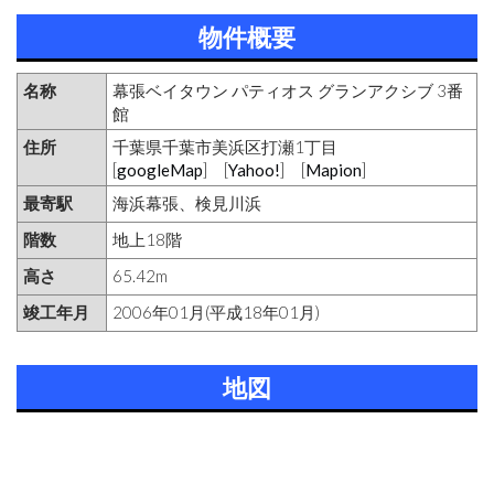
物件概要
名称
幕張ベイタウン パティオス グランアクシブ 3番
館
住所
千葉県千葉市美浜区打瀬1丁目
[
googleMap
] [
Yahoo!
] [
Mapion
]
最寄駅
海浜幕張、検見川浜
階数
地上18階
高さ
65.42m
竣工年月
2006年01月(平成18年01月)
地図