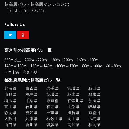
超高層ビル・超高層マンションの
『BLUE STYLE COM』
Follow Us
高さ別の超高層ビル一覧
220m以上
200m～220m
180m～200m
160m～180m
140m～160m
120m～140m
100m～120m
80m～100m
60～80m
60m未満、高さ不明
都道府県別の超高層ビル一覧
北海道
青森県
岩手県
宮城県
秋田県
山形県
福島県
茨城県
栃木県
群馬県
埼玉県
千葉県
東京都
神奈川県
新潟県
富山県
石川県
福井県
山梨県
岐阜県
静岡県
愛知県
三重県
滋賀県
京都府
大阪府
兵庫県
和歌山県
岡山県
広島県
山口県
香川県
愛媛県
高知県
福岡県