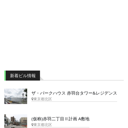
新着ビル情報
ザ・パークハウス 赤羽台タワー&レジデンス
東京都北区
(仮称)赤羽二丁目Ⅱ計画 A敷地
東京都北区