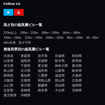
Follow Us
高さ別の超高層ビル一覧
220m以上
200m～220m
180m～200m
160m～180m
140m～160m
120m～140m
100m～120m
80m～100m
60～80m
60m未満、高さ不明
都道府県別の超高層ビル一覧
北海道
青森県
岩手県
宮城県
秋田県
山形県
福島県
茨城県
栃木県
群馬県
埼玉県
千葉県
東京都
神奈川県
新潟県
富山県
石川県
福井県
山梨県
岐阜県
静岡県
愛知県
三重県
滋賀県
京都府
大阪府
兵庫県
和歌山県
岡山県
広島県
山口県
香川県
愛媛県
高知県
福岡県
佐賀県
長崎県
熊本県
大分県
宮崎県
鹿児島県
沖縄県