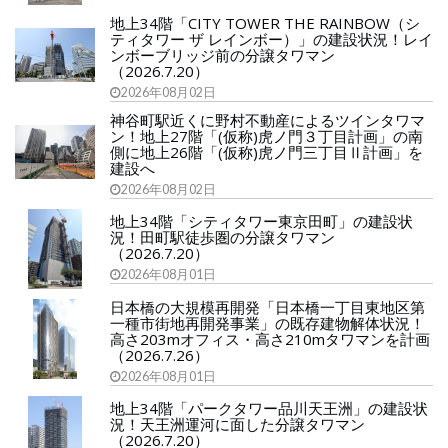
地上34階「CITY TOWER THE RAINBOW（シ
ティタワー ザ レインボー）」の建設状況！レイ
ンボーブリッジ前の分譲タワマン
（2026.7.20）
2026年08月02日
神谷町駅近くに野村不動産によるツインタワマ
ン！地上27階「(仮称)虎ノ門３丁目計画」の南
側に地上26階「(仮称)虎ノ門三丁目Ⅱ計画」を
建設へ
2026年08月02日
地上34階「シティタワー東京田町」の建設状
況！田町駅徒歩圏の分譲タワマン
（2026.7.20）
2026年08月01日
日本橋の大規模再開発「日本橋一丁目東地区第
一種市街地再開発事業」の既存建物解体状況！
高さ203mオフィス・高さ210mタワマンを計画
（2026.7.26）
2026年08月01日
地上34階「パークタワー品川天王洲」の建設状
況！天王洲運河に面した分譲タワマン
（2026.7.20）