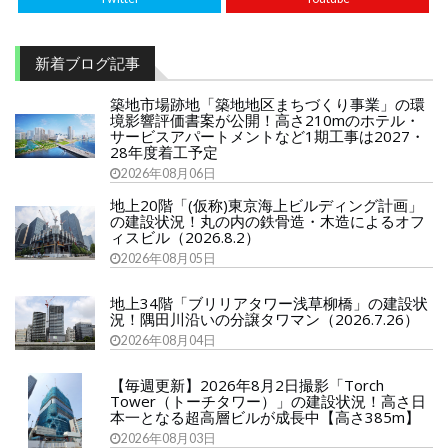
新着ブログ記事
築地市場跡地「築地地区まちづくり事業」の環
境影響評価書案が公開！高さ210mのホテル・
サービスアパートメントなど1期工事は2027・
28年度着工予定
2026年08月06日
地上20階「(仮称)東京海上ビルディング計画」
の建設状況！丸の内の鉄骨造・木造によるオフ
ィスビル（2026.8.2）
2026年08月05日
地上34階「ブリリアタワー浅草柳橋」の建設状
況！隅田川沿いの分譲タワマン（2026.7.26）
2026年08月04日
【毎週更新】2026年8月2日撮影「Torch
Tower（トーチタワー）」の建設状況！高さ日
本一となる超高層ビルが成長中【高さ385m】
2026年08月03日