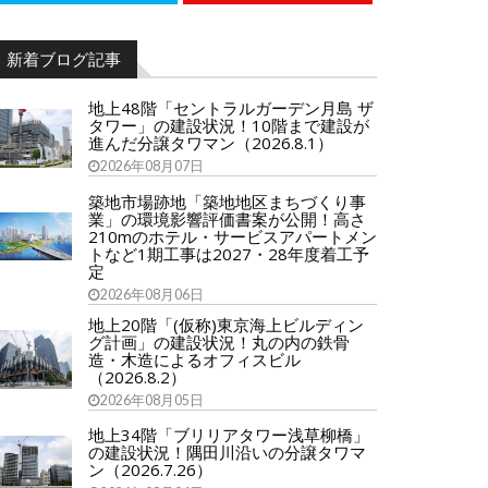
新着ブログ記事
地上48階「セントラルガーデン月島 ザ
タワー」の建設状況！10階まで建設が
進んだ分譲タワマン（2026.8.1）
2026年08月07日
築地市場跡地「築地地区まちづくり事
業」の環境影響評価書案が公開！高さ
210mのホテル・サービスアパートメン
トなど1期工事は2027・28年度着工予
定
2026年08月06日
地上20階「(仮称)東京海上ビルディン
グ計画」の建設状況！丸の内の鉄骨
造・木造によるオフィスビル
（2026.8.2）
2026年08月05日
地上34階「ブリリアタワー浅草柳橋」
の建設状況！隅田川沿いの分譲タワマ
ン（2026.7.26）