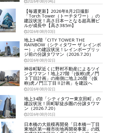
2026年08月04日
【毎週更新】2026年8月2日撮影
「Torch Tower（トーチタワー）」の
建設状況！高さ日本一となる超高層ビ
ルが成長中【高さ385m】
2026年08月03日
地上34階「CITY TOWER THE
RAINBOW（シティタワー ザ レインボ
ー）」の建設状況！レインボーブリッ
ジ前の分譲タワマン（2026.7.20）
2026年08月02日
神谷町駅近くに野村不動産によるツイ
ンタワマン！地上27階「(仮称)虎ノ門
３丁目計画」の南側に地上26階「(仮
称)虎ノ門三丁目Ⅱ計画」を建設へ
2026年08月02日
地上34階「シティタワー東京田町」の
建設状況！田町駅徒歩圏の分譲タワマ
ン（2026.7.20）
2026年08月01日
日本橋の大規模再開発「日本橋一丁目
東地区第一種市街地再開発事業」の既