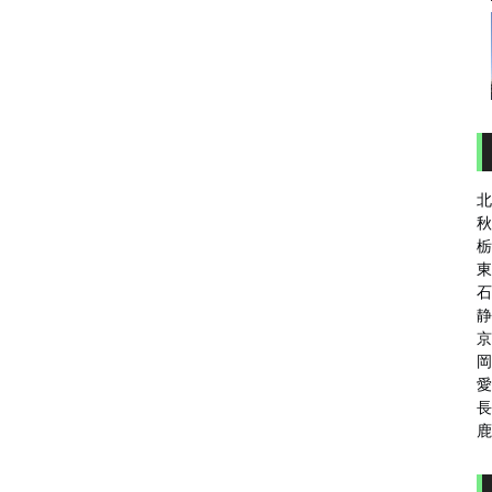
北
秋
栃
東
石
静
京
岡
愛
長
鹿