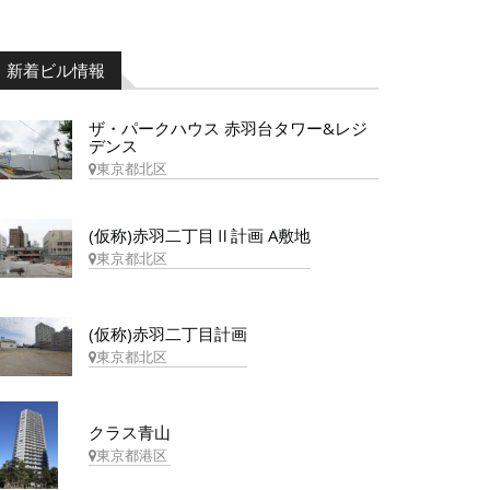
新着ビル情報
ザ・パークハウス 赤羽台タワー&レジ
デンス
東京都北区
(仮称)赤羽二丁目Ⅱ計画 A敷地
東京都北区
(仮称)赤羽二丁目計画
東京都北区
クラス青山
東京都港区