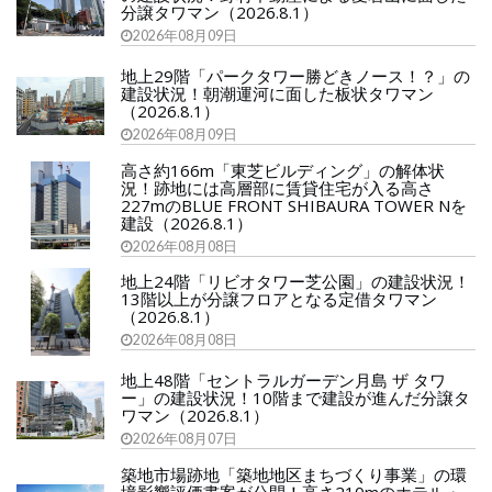
分譲タワマン（2026.8.1）
2026年08月09日
地上29階「パークタワー勝どきノース！？」の
建設状況！朝潮運河に面した板状タワマン
（2026.8.1）
2026年08月09日
高さ約166m「東芝ビルディング」の解体状
況！跡地には高層部に賃貸住宅が入る高さ
227mのBLUE FRONT SHIBAURA TOWER Nを
建設（2026.8.1）
2026年08月08日
地上24階「リビオタワー芝公園」の建設状況！
13階以上が分譲フロアとなる定借タワマン
（2026.8.1）
2026年08月08日
地上48階「セントラルガーデン月島 ザ タワ
ー」の建設状況！10階まで建設が進んだ分譲タ
ワマン（2026.8.1）
2026年08月07日
築地市場跡地「築地地区まちづくり事業」の環
境影響評価書案が公開！高さ210mのホテル・