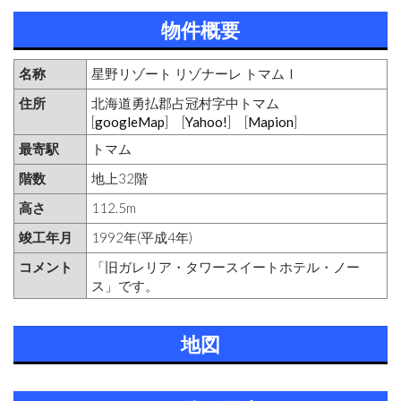
物件概要
名称
星野リゾート リゾナーレ トマムⅠ
住所
北海道勇払郡占冠村字中トマム
[
googleMap
] [
Yahoo!
] [
Mapion
]
最寄駅
トマム
階数
地上32階
高さ
112.5m
竣工年月
1992年(平成4年)
コメント
「旧ガレリア・タワースイートホテル・ノー
ス」です。
地図