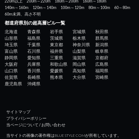
220m以上
200m～220m
180m～200m
160m～180m
140m～160m
120m～140m
100m～120m
80m～100m
60～80m
60m未満、高さ不明
都道府県別の超高層ビル一覧
北海道
青森県
岩手県
宮城県
秋田県
山形県
福島県
茨城県
栃木県
群馬県
埼玉県
千葉県
東京都
神奈川県
新潟県
富山県
石川県
福井県
山梨県
岐阜県
静岡県
愛知県
三重県
滋賀県
京都府
大阪府
兵庫県
和歌山県
岡山県
広島県
山口県
香川県
愛媛県
高知県
福岡県
佐賀県
長崎県
熊本県
大分県
宮崎県
鹿児島県
沖縄県
サイトマップ
プライバシーポリシー
当ページについて / お問い合わせ
当サイトの画像の著作権はBLUE STYLE COMが所有しています。