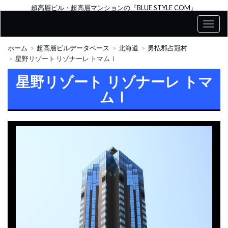
超高層ビル・超高層マンションの『BLUE STYLE COM』
ホーム
超高層ビルデータベース
北海道
勇払郡占冠村
星野リゾート リゾナーレ トマムⅠ
星野リゾート リゾナーレ トマ
ムⅠ