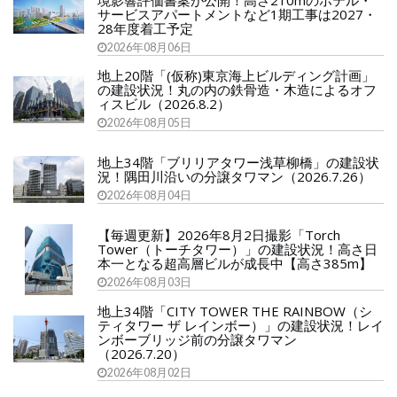
サービスアパートメントなど1期工事は2027・
28年度着工予定
2026年08月06日
地上20階「(仮称)東京海上ビルディング計画」
の建設状況！丸の内の鉄骨造・木造によるオフ
ィスビル（2026.8.2）
2026年08月05日
地上34階「ブリリアタワー浅草柳橋」の建設状
況！隅田川沿いの分譲タワマン（2026.7.26）
2026年08月04日
【毎週更新】2026年8月2日撮影「Torch
Tower（トーチタワー）」の建設状況！高さ日
本一となる超高層ビルが成長中【高さ385m】
2026年08月03日
地上34階「CITY TOWER THE RAINBOW（シ
ティタワー ザ レインボー）」の建設状況！レイ
ンボーブリッジ前の分譲タワマン
（2026.7.20）
2026年08月02日