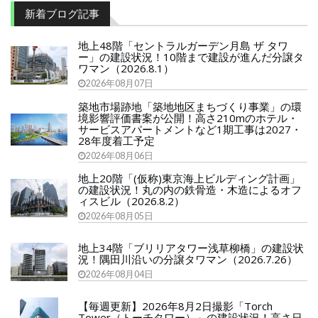
新着ブログ記事
地上48階「セントラルガーデン月島 ザ タワ
ー」の建設状況！10階まで建設が進んだ分譲タ
ワマン（2026.8.1）
2026年08月07日
築地市場跡地「築地地区まちづくり事業」の環
境影響評価書案が公開！高さ210mのホテル・
サービスアパートメントなど1期工事は2027・
28年度着工予定
2026年08月06日
地上20階「(仮称)東京海上ビルディング計画」
の建設状況！丸の内の鉄骨造・木造によるオフ
ィスビル（2026.8.2）
2026年08月05日
地上34階「ブリリアタワー浅草柳橋」の建設状
況！隅田川沿いの分譲タワマン（2026.7.26）
2026年08月04日
【毎週更新】2026年8月2日撮影「Torch
Tower（トーチタワー）」の建設状況！高さ日