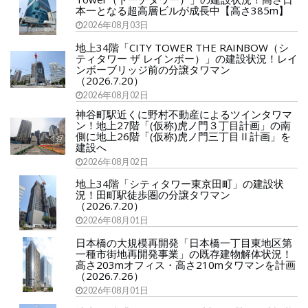
本一となる超高層ビルが成長中【高さ385m】
2026年08月03日
地上34階「CITY TOWER THE RAINBOW（シ
ティタワー ザ レインボー）」の建設状況！レイ
ンボーブリッジ前の分譲タワマン
（2026.7.20）
2026年08月02日
神谷町駅近くに野村不動産によるツインタワマ
ン！地上27階「(仮称)虎ノ門３丁目計画」の南
側に地上26階「(仮称)虎ノ門三丁目Ⅱ計画」を
建設へ
2026年08月02日
地上34階「シティタワー東京田町」の建設状
況！田町駅徒歩圏の分譲タワマン
（2026.7.20）
2026年08月01日
日本橋の大規模再開発「日本橋一丁目東地区第
一種市街地再開発事業」の既存建物解体状況！
高さ203mオフィス・高さ210mタワマンを計画
（2026.7.26）
2026年08月01日