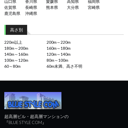
山口県
香川県
愛媛県
高知県
福岡県
佐賀県
長崎県
熊本県
大分県
宮崎県
鹿児島県
沖縄県
高さ別
220m以上
200m～220m
180m～200m
160m～180m
140m～160m
120m～140m
100m～120m
80m～100m
60～80m
60m未満、高さ不明
超高層ビル・超高層マンションの
『BLUE STYLE COM』