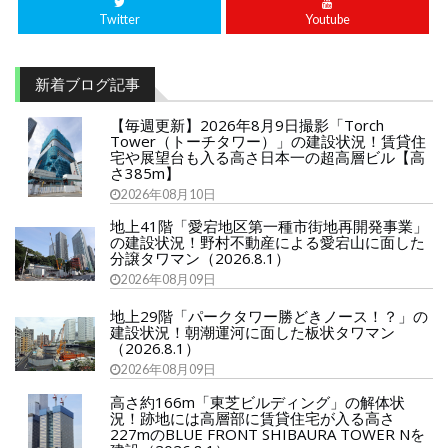
Twitter
Youtube
新着ブログ記事
【毎週更新】2026年8月9日撮影「Torch
Tower（トーチタワー）」の建設状況！賃貸住
宅や展望台も入る高さ日本一の超高層ビル【高
さ385m】
2026年08月10日
地上41階「愛宕地区第一種市街地再開発事業」
の建設状況！野村不動産による愛宕山に面した
分譲タワマン（2026.8.1）
2026年08月09日
地上29階「パークタワー勝どきノース！？」の
建設状況！朝潮運河に面した板状タワマン
（2026.8.1）
2026年08月09日
高さ約166m「東芝ビルディング」の解体状
況！跡地には高層部に賃貸住宅が入る高さ
227mのBLUE FRONT SHIBAURA TOWER Nを