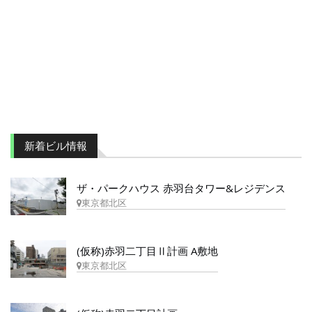
新着ビル情報
ザ・パークハウス 赤羽台タワー&レジデンス
東京都北区
(仮称)赤羽二丁目Ⅱ計画 A敷地
東京都北区