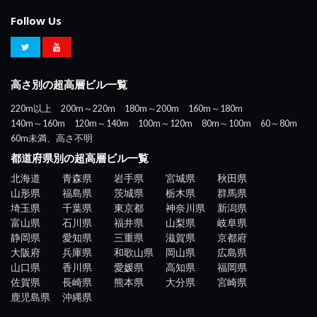
Follow Us
高さ別の超高層ビル一覧
220m以上
200m～220m
180m～200m
160m～180m
140m～160m
120m～140m
100m～120m
80m～100m
60～80m
60m未満、高さ不明
都道府県別の超高層ビル一覧
北海道
青森県
岩手県
宮城県
秋田県
山形県
福島県
茨城県
栃木県
群馬県
埼玉県
千葉県
東京都
神奈川県
新潟県
富山県
石川県
福井県
山梨県
岐阜県
静岡県
愛知県
三重県
滋賀県
京都府
大阪府
兵庫県
和歌山県
岡山県
広島県
山口県
香川県
愛媛県
高知県
福岡県
佐賀県
長崎県
熊本県
大分県
宮崎県
鹿児島県
沖縄県