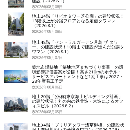
建設（2026.8.1）
2026年08月08日
地上24階「リビオタワー芝公園」の建設状況！
13階以上が分譲フロアとなる定借タワマン
（2026.8.1）
2026年08月08日
地上48階「セントラルガーデン月島 ザ タワ
ー」の建設状況！10階まで建設が進んだ分譲タ
ワマン（2026.8.1）
2026年08月07日
築地市場跡地「築地地区まちづくり事業」の環
境影響評価書案が公開！高さ210mのホテル・
サービスアパートメントなど1期工事は2027・
28年度着工予定
2026年08月06日
地上20階「(仮称)東京海上ビルディング計画」
の建設状況！丸の内の鉄骨造・木造によるオフ
ィスビル（2026.8.2）
2026年08月05日
地上34階「ブリリアタワー浅草柳橋」の建設状
況！隅田川沿いの分譲タワマン（2026.7.26）