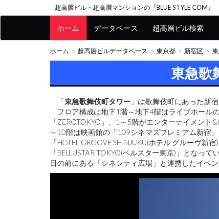
超高層ビル・超高層マンションの『BLUE STYLE COM』
ホーム
データベース
超高層ビル検索
ホーム
超高層ビルデータベース
東京都
新宿区
東
東急歌
「
東急歌舞伎町タワー
」は歌舞伎町にあった新宿
フロア構成は地下1階～地下4階はライブホールの「Zepp
「ZEROTOKYO」、1～5階がエンターテイメント&レ
～10階は映画館の「109シネマズプレミアム新宿」
「HOTEL GROOVE SHINJUKU(ホテル グル
「BELLUSTAR TOKYO(ベルスター東京)」
目の前にある「シネシティ広場」と連携したイベン