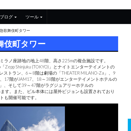
ブログ
ツール
急歌舞伎町タワー
舞伎町タワー
ミラノ座跡地の地上48階、高さ225mの複合施設です。
 Shinjuku (TOKYO)」とナイトエンターテイメントの
ストラン、6～8階は劇場の「THEATER MILANO-Za」、9
、17階がJAM17、18～38階がエンターテイメントホテルの
ーヴ新宿)」、そして39～47階がラグジュアリーホテルの
となっています。また、ビル本体には屋外ビジョンも設置されており
トも開催可能です。