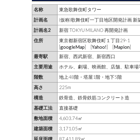
名称
東急歌舞伎町タワー
計画名
(仮称)歌舞伎町一丁目地区開発計画 新
計画名2
新宿 TOKYU MILANO 再開発計画
住所
東京都新宿区歌舞伎町１丁目29-1
[
googleMap
] [
Yahoo!
] [
Mapion
]
最寄駅
新宿、西武新宿、新宿西口
主要用途
ホテル、劇場、映画館、店舗、駐車場
階数
地上48階・塔屋1階・地下5階
高さ
225m
構造
鉄骨造、鉄骨鉄筋コンクリート造
基礎工法
直接基礎
敷地面積
4,603.74㎡
建築面積
3,171.05㎡
延床面積
87,411.89㎡