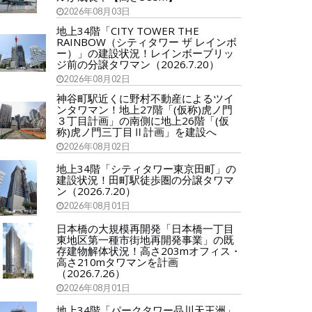
2026年08月03日
地上34階「CITY TOWER THE
RAINBOW（シティタワー ザ レインボ
ー）」の建設状況！レインボーブリッ
ジ前の分譲タワマン（2026.7.20）
2026年08月02日
神谷町駅近くに野村不動産によるツイ
ンタワマン！地上27階「(仮称)虎ノ門
３丁目計画」の南側に地上26階「(仮
称)虎ノ門三丁目Ⅱ計画」を建設へ
2026年08月02日
地上34階「シティタワー東京田町」の
建設状況！田町駅徒歩圏の分譲タワマ
ン（2026.7.20）
2026年08月01日
日本橋の大規模再開発「日本橋一丁目
東地区第一種市街地再開発事業」の既
存建物解体状況！高さ203mオフィス・
高さ210mタワマンを計画
（2026.7.26）
2026年08月01日
地上34階「パークタワー品川天王洲」