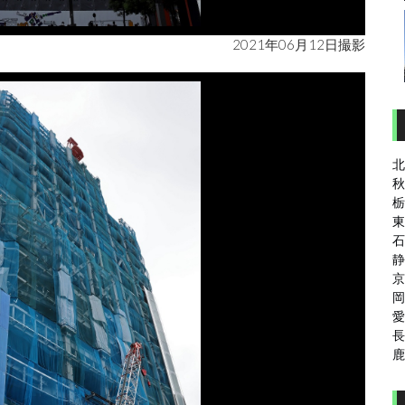
2021年06月12日撮影
北
秋
栃
東
石
静
京
岡
愛
長
鹿