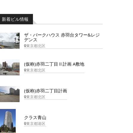
新着ビル情報
ザ・パークハウス 赤羽台タワー&レジ
デンス
東京都北区
(仮称)赤羽二丁目Ⅱ計画 A敷地
東京都北区
(仮称)赤羽二丁目計画
東京都北区
クラス青山
東京都港区