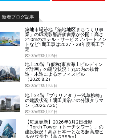
新着ブログ記事
築地市場跡地「築地地区まちづくり事
業」の環境影響評価書案が公開！高さ
210mのホテル・サービスアパートメン
トなど1期工事は2027・28年度着工予
定
2026年08月06日
地上20階「(仮称)東京海上ビルディン
グ計画」の建設状況！丸の内の鉄骨
造・木造によるオフィスビル
（2026.8.2）
2026年08月05日
地上34階「ブリリアタワー浅草柳橋」
の建設状況！隅田川沿いの分譲タワマ
ン（2026.7.26）
2026年08月04日
【毎週更新】2026年8月2日撮影
「Torch Tower（トーチタワー）」の
建設状況！高さ日本一となる超高層ビ
ルが成長中【高さ385m】