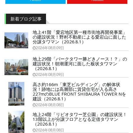
新着ブログ記事
地上41階「愛宕地区第一種市街地再開発事業」
の建設状況！野村不動産による愛宕山に面した
分譲タワマン（2026.8.1）
2026年08月09日
地上29階「パークタワー勝どきノース！？」の
建設状況！朝潮運河に面した板状タワマン
（2026.8.1）
2026年08月09日
高さ約166m「東芝ビルディング」の解体状
況！跡地には高層部に賃貸住宅が入る高さ
227mのBLUE FRONT SHIBAURA TOWER Nを
建設（2026.8.1）
2026年08月08日
地上24階「リビオタワー芝公園」の建設状況！
13階以上が分譲フロアとなる定借タワマン
（2026.8.1）
2026年08月08日