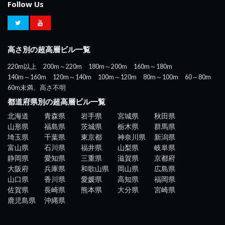
Follow Us
高さ別の超高層ビル一覧
220m以上
200m～220m
180m～200m
160m～180m
140m～160m
120m～140m
100m～120m
80m～100m
60～80m
60m未満、高さ不明
都道府県別の超高層ビル一覧
北海道
青森県
岩手県
宮城県
秋田県
山形県
福島県
茨城県
栃木県
群馬県
埼玉県
千葉県
東京都
神奈川県
新潟県
富山県
石川県
福井県
山梨県
岐阜県
静岡県
愛知県
三重県
滋賀県
京都府
大阪府
兵庫県
和歌山県
岡山県
広島県
山口県
香川県
愛媛県
高知県
福岡県
佐賀県
長崎県
熊本県
大分県
宮崎県
鹿児島県
沖縄県