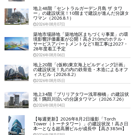
地上48階「セントラルガーデン月島 ザ タワ
ー」の建設状況！10階まで建設が進んだ分譲タ
ワマン（2026.8.1）
2026年08月07日
築地市場跡地「築地地区まちづくり事業」の環
境影響評価書案が公開！高さ210mのホテル・
サービスアパートメントなど1期工事は2027・
28年度着工予定
2026年08月06日
地上20階「(仮称)東京海上ビルディング計画」
の建設状況！丸の内の鉄骨造・木造によるオフ
ィスビル（2026.8.2）
2026年08月05日
地上34階「ブリリアタワー浅草柳橋」の建設状
況！隅田川沿いの分譲タワマン（2026.7.26）
2026年08月04日
【毎週更新】2026年8月2日撮影「Torch
Tower（トーチタワー）」の建設状況！高さ日
本一となる超高層ビルが成長中【高さ385m】
2026年08月03日