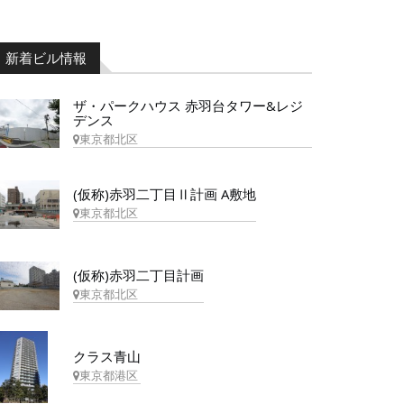
新着ビル情報
ザ・パークハウス 赤羽台タワー&レジ
デンス
東京都北区
(仮称)赤羽二丁目Ⅱ計画 A敷地
東京都北区
(仮称)赤羽二丁目計画
東京都北区
クラス青山
東京都港区