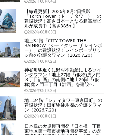
2026年08月04日
【毎週更新】2026年8月2日撮影
「Torch Tower（トーチタワー）」の
建設状況！高さ日本一となる超高層ビ
ルが成長中【高さ385m】
2026年08月03日
地上34階「CITY TOWER THE
RAINBOW（シティタワー ザ レインボ
ー）」の建設状況！レインボーブリッ
ジ前の分譲タワマン（2026.7.20）
2026年08月02日
神谷町駅近くに野村不動産によるツイ
ンタワマン！地上27階「(仮称)虎ノ門
３丁目計画」の南側に地上26階「(仮
称)虎ノ門三丁目Ⅱ計画」を建設へ
2026年08月02日
地上34階「シティタワー東京田町」の
建設状況！田町駅徒歩圏の分譲タワマ
ン（2026.7.20）
2026年08月01日
日本橋の大規模再開発「日本橋一丁目
東地区第一種市街地再開発事業」の既