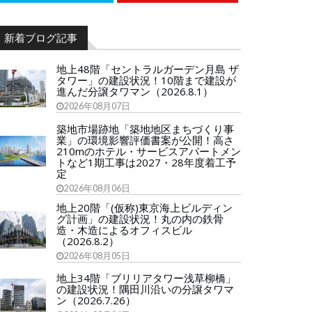
新着ブログ記事
地上48階「セントラルガーデン月島 ザ
タワー」の建設状況！10階まで建設が
進んだ分譲タワマン（2026.8.1）
2026年08月07日
築地市場跡地「築地地区まちづくり事
業」の環境影響評価書案が公開！高さ
210mのホテル・サービスアパートメン
トなど1期工事は2027・28年度着工予
定
2026年08月06日
地上20階「(仮称)東京海上ビルディン
グ計画」の建設状況！丸の内の鉄骨
造・木造によるオフィスビル
（2026.8.2）
2026年08月05日
地上34階「ブリリアタワー浅草柳橋」
の建設状況！隅田川沿いの分譲タワマ
ン（2026.7.26）