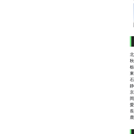
北
秋
栃
東
石
静
京
岡
愛
長
鹿