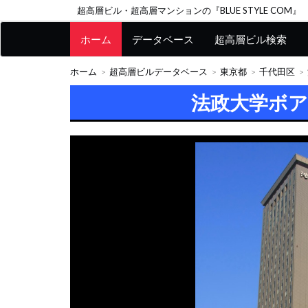
超高層ビル・超高層マンションの『BLUE STYLE COM』
ホーム
データベース
超高層ビル検索
ホーム
超高層ビルデータベース
東京都
千代田区
法政大学ボ