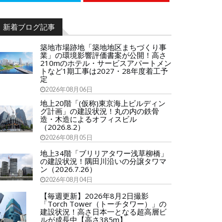
新着ブログ記事
築地市場跡地「築地地区まちづくり事
業」の環境影響評価書案が公開！高さ
210mのホテル・サービスアパートメン
トなど1期工事は2027・28年度着工予
定
2026年08月06日
地上20階「(仮称)東京海上ビルディン
グ計画」の建設状況！丸の内の鉄骨
造・木造によるオフィスビル
（2026.8.2）
2026年08月05日
地上34階「ブリリアタワー浅草柳橋」
の建設状況！隅田川沿いの分譲タワマ
ン（2026.7.26）
2026年08月04日
【毎週更新】2026年8月2日撮影
「Torch Tower（トーチタワー）」の
建設状況！高さ日本一となる超高層ビ
ルが成長中【高さ385m】