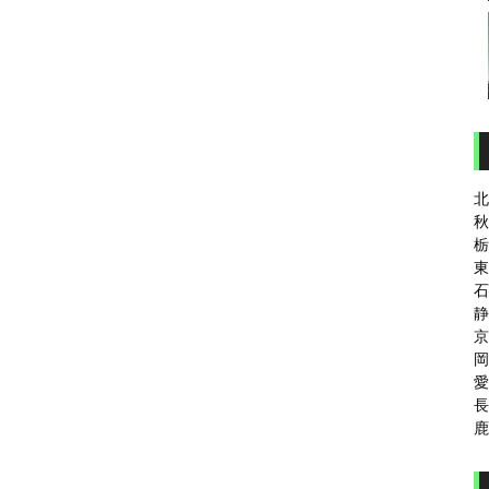
北
秋
栃
東
石
静
京
岡
愛
長
鹿