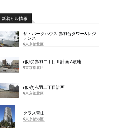
新着ビル情報
ザ・パークハウス 赤羽台タワー&レジ
デンス
東京都北区
(仮称)赤羽二丁目Ⅱ計画 A敷地
東京都北区
(仮称)赤羽二丁目計画
東京都北区
クラス青山
東京都港区