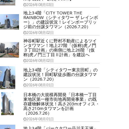
2026年08月03日
地上34階「CITY TOWER THE
RAINBOW（シティタワー ザ レインボ
ー）」の建設状況！レインボーブリッ
ジ前の分譲タワマン（2026.7.20）
2026年08月02日
神谷町駅近くに野村不動産によるツイ
ンタワマン！地上27階「(仮称)虎ノ門
３丁目計画」の南側に地上26階「(仮
称)虎ノ門三丁目Ⅱ計画」を建設へ
2026年08月02日
地上34階「シティタワー東京田町」の
建設状況！田町駅徒歩圏の分譲タワマ
ン（2026.7.20）
2026年08月01日
日本橋の大規模再開発「日本橋一丁目
東地区第一種市街地再開発事業」の既
存建物解体状況！高さ203mオフィス・
高さ210mタワマンを計画
（2026.7.26）
2026年08月01日
地上34階「パークタワー品川天王洲」