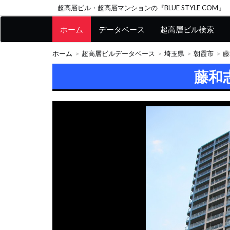
超高層ビル・超高層マンションの『BLUE STYLE COM』
ホーム
データベース
超高層ビル検索
ホーム
超高層ビルデータベース
埼玉県
朝霞市
藤
藤和