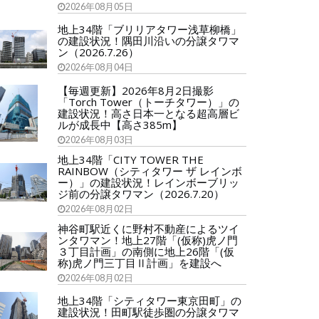
2026年08月05日
地上34階「ブリリアタワー浅草柳橋」
の建設状況！隅田川沿いの分譲タワマ
ン（2026.7.26）
2026年08月04日
【毎週更新】2026年8月2日撮影
「Torch Tower（トーチタワー）」の
建設状況！高さ日本一となる超高層ビ
ルが成長中【高さ385m】
2026年08月03日
地上34階「CITY TOWER THE
RAINBOW（シティタワー ザ レインボ
ー）」の建設状況！レインボーブリッ
ジ前の分譲タワマン（2026.7.20）
2026年08月02日
神谷町駅近くに野村不動産によるツイ
ンタワマン！地上27階「(仮称)虎ノ門
３丁目計画」の南側に地上26階「(仮
称)虎ノ門三丁目Ⅱ計画」を建設へ
2026年08月02日
地上34階「シティタワー東京田町」の
建設状況！田町駅徒歩圏の分譲タワマ