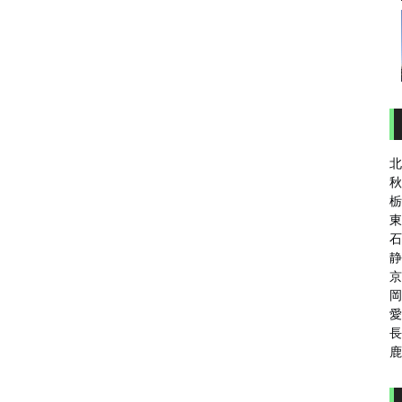
北
秋
栃
東
石
静
京
岡
愛
長
鹿