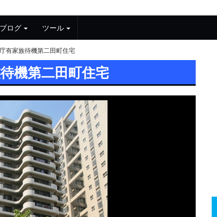
ブログ
ツール
庁有家族待機第二田町住宅
族待機第二田町住宅