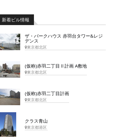
新着ビル情報
ザ・パークハウス 赤羽台タワー&レジ
デンス
東京都北区
(仮称)赤羽二丁目Ⅱ計画 A敷地
東京都北区
(仮称)赤羽二丁目計画
東京都北区
クラス青山
東京都港区