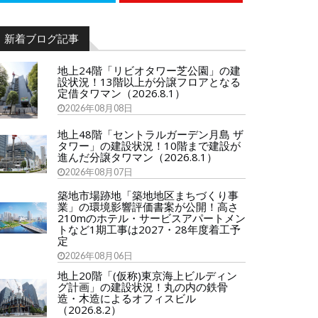
新着ブログ記事
地上24階「リビオタワー芝公園」の建
設状況！13階以上が分譲フロアとなる
定借タワマン（2026.8.1）
2026年08月08日
地上48階「セントラルガーデン月島 ザ
タワー」の建設状況！10階まで建設が
進んだ分譲タワマン（2026.8.1）
2026年08月07日
築地市場跡地「築地地区まちづくり事
業」の環境影響評価書案が公開！高さ
210mのホテル・サービスアパートメン
トなど1期工事は2027・28年度着工予
定
2026年08月06日
地上20階「(仮称)東京海上ビルディン
グ計画」の建設状況！丸の内の鉄骨
造・木造によるオフィスビル
（2026.8.2）