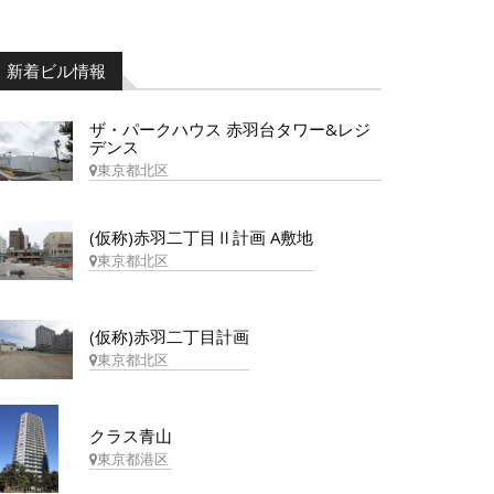
新着ビル情報
ザ・パークハウス 赤羽台タワー&レジ
デンス
東京都北区
(仮称)赤羽二丁目Ⅱ計画 A敷地
東京都北区
(仮称)赤羽二丁目計画
東京都北区
クラス青山
東京都港区