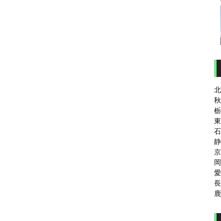
北
秋
栃
東
石
静
京
岡
愛
長
鹿