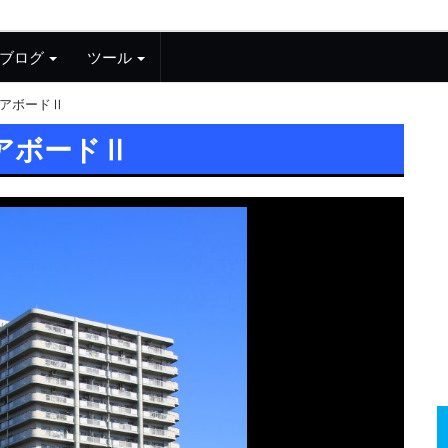
ブログ
ツール
アボードⅡ
アボードⅡ