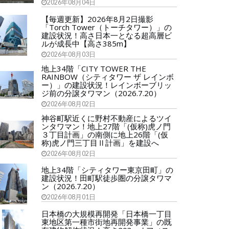
2026年08月04日
【毎週更新】2026年8月2日撮影
「Torch Tower（トーチタワー）」の
建設状況！高さ日本一となる超高層ビ
ルが成長中【高さ385m】
2026年08月03日
地上34階「CITY TOWER THE
RAINBOW（シティタワー ザ レインボ
ー）」の建設状況！レインボーブリッ
ジ前の分譲タワマン（2026.7.20）
2026年08月02日
神谷町駅近くに野村不動産によるツイ
ンタワマン！地上27階「(仮称)虎ノ門
３丁目計画」の南側に地上26階「(仮
称)虎ノ門三丁目Ⅱ計画」を建設へ
2026年08月02日
地上34階「シティタワー東京田町」の
建設状況！田町駅徒歩圏の分譲タワマ
ン（2026.7.20）
2026年08月01日
日本橋の大規模再開発「日本橋一丁目
東地区第一種市街地再開発事業」の既