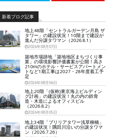
新着ブログ記事
地上48階「セントラルガーデン月島 ザ
タワー」の建設状況！10階まで建設が
進んだ分譲タワマン（2026.8.1）
2026年08月07日
築地市場跡地「築地地区まちづくり事
業」の環境影響評価書案が公開！高さ
210mのホテル・サービスアパートメン
トなど1期工事は2027・28年度着工予
定
2026年08月06日
地上20階「(仮称)東京海上ビルディン
グ計画」の建設状況！丸の内の鉄骨
造・木造によるオフィスビル
（2026.8.2）
2026年08月05日
地上34階「ブリリアタワー浅草柳橋」
の建設状況！隅田川沿いの分譲タワマ
ン（2026.7.26）