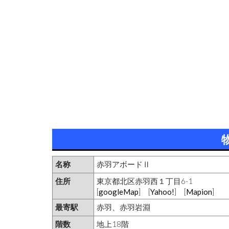
名称
赤羽アボードⅡ
住所
東京都北区赤羽西１丁目6-1
[
googleMap
] [
Yahoo!
] [
Mapion
]
最寄駅
赤羽、赤羽岩淵
階数
地上18階