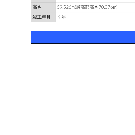
高さ
59.526m(最高部高さ70.076m)
竣工年月
？年