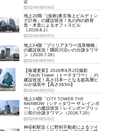
定
2026年08月06日
地上20階「(仮称)東京海上ビルディン
グ計画」の建設状況！丸の内の鉄骨
造・木造によるオフィスビル
（2026.8.2）
2026年08月05日
地上34階「ブリリアタワー浅草柳橋」
の建設状況！隅田川沿いの分譲タワマ
ン（2026.7.26）
2026年08月04日
【毎週更新】2026年8月2日撮影
「Torch Tower（トーチタワー）」の
建設状況！高さ日本一となる超高層ビ
ルが成長中【高さ385m】
2026年08月03日
地上34階「CITY TOWER THE
RAINBOW（シティタワー ザ レインボ
ー）」の建設状況！レインボーブリッ
ジ前の分譲タワマン（2026.7.20）
2026年08月02日
神谷町駅近くに野村不動産によるツイ