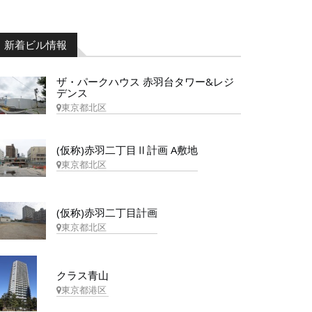
新着ビル情報
ザ・パークハウス 赤羽台タワー&レジ
デンス
東京都北区
(仮称)赤羽二丁目Ⅱ計画 A敷地
東京都北区
(仮称)赤羽二丁目計画
東京都北区
クラス青山
東京都港区