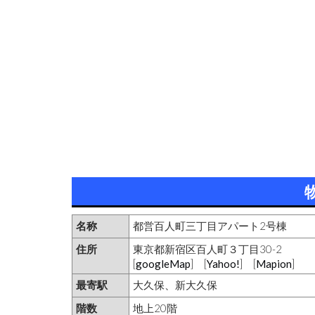
名称
都営百人町三丁目アパート2号棟
住所
東京都新宿区百人町３丁目30-2
[
googleMap
] [
Yahoo!
] [
Mapion
]
最寄駅
大久保、新大久保
階数
地上20階