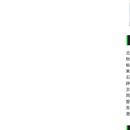
北
秋
栃
東
石
静
京
岡
愛
長
鹿