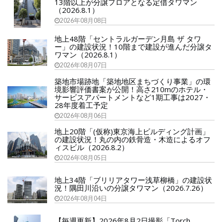
13階以上が分譲フロアとなる定借タワマン
（2026.8.1）
2026年08月08日
地上48階「セントラルガーデン月島 ザ タワ
ー」の建設状況！10階まで建設が進んだ分譲タ
ワマン（2026.8.1）
2026年08月07日
築地市場跡地「築地地区まちづくり事業」の環
境影響評価書案が公開！高さ210mのホテル・
サービスアパートメントなど1期工事は2027・
28年度着工予定
2026年08月06日
地上20階「(仮称)東京海上ビルディング計画」
の建設状況！丸の内の鉄骨造・木造によるオフ
ィスビル（2026.8.2）
2026年08月05日
地上34階「ブリリアタワー浅草柳橋」の建設状
況！隅田川沿いの分譲タワマン（2026.7.26）
2026年08月04日
【毎週更新】2026年8月2日撮影「Torch