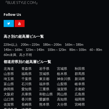
『BLUE STYLE COM』
Follow Us
高さ別の超高層ビル一覧
220m以上
200m～220m
180m～200m
160m～180m
140m～160m
120m～140m
100m～120m
80m～100m
60～80m
60m未満、高さ不明
都道府県別の超高層ビル一覧
北海道
青森県
岩手県
宮城県
秋田県
山形県
福島県
茨城県
栃木県
群馬県
埼玉県
千葉県
東京都
神奈川県
新潟県
富山県
石川県
福井県
山梨県
岐阜県
静岡県
愛知県
三重県
滋賀県
京都府
大阪府
兵庫県
和歌山県
岡山県
広島県
山口県
香川県
愛媛県
高知県
福岡県
佐賀県
長崎県
熊本県
大分県
宮崎県