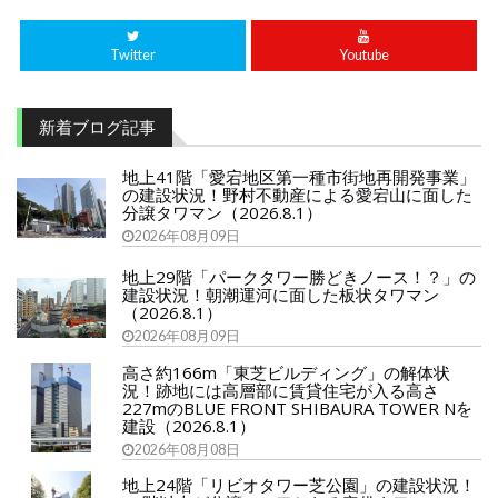
Twitter
Youtube
新着ブログ記事
地上41階「愛宕地区第一種市街地再開発事業」
の建設状況！野村不動産による愛宕山に面した
分譲タワマン（2026.8.1）
2026年08月09日
地上29階「パークタワー勝どきノース！？」の
建設状況！朝潮運河に面した板状タワマン
（2026.8.1）
2026年08月09日
高さ約166m「東芝ビルディング」の解体状
況！跡地には高層部に賃貸住宅が入る高さ
227mのBLUE FRONT SHIBAURA TOWER Nを
建設（2026.8.1）
2026年08月08日
地上24階「リビオタワー芝公園」の建設状況！