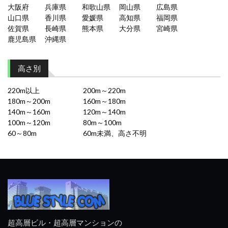
大阪府
兵庫県
和歌山県
岡山県
広島県
山口県
香川県
愛媛県
高知県
福岡県
佐賀県
長崎県
熊本県
大分県
宮崎県
鹿児島県
沖縄県
高さ別
220m以上
200m～220m
180m～200m
160m～180m
140m～160m
120m～140m
100m～120m
80m～100m
60～80m
60m未満、高さ不明
超高層ビル・超高層マンションの