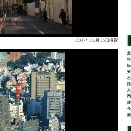
2007年02月06日撮影
北
秋
栃
東
石
静
京
岡
愛
長
鹿