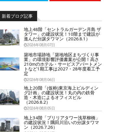
新着ブログ記事
地上48階「セントラルガーデン月島 ザ
タワー」の建設状況！10階まで建設が
進んだ分譲タワマン（2026.8.1）
2026年08月07日
築地市場跡地「築地地区まちづくり事
業」の環境影響評価書案が公開！高さ
210mのホテル・サービスアパートメン
トなど1期工事は2027・28年度着工予
定
2026年08月06日
地上20階「(仮称)東京海上ビルディン
グ計画」の建設状況！丸の内の鉄骨
造・木造によるオフィスビル
（2026.8.2）
2026年08月05日
地上34階「ブリリアタワー浅草柳橋」
の建設状況！隅田川沿いの分譲タワマ
ン（2026.7.26）