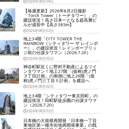
2026年08月04日
【毎週更新】2026年8月2日撮影
「Torch Tower（トーチタワー）」の
建設状況！高さ日本一となる超高層ビ
ルが成長中【高さ385m】
2026年08月03日
地上34階「CITY TOWER THE
RAINBOW（シティタワー ザ レインボ
ー）」の建設状況！レインボーブリッ
ジ前の分譲タワマン（2026.7.20）
2026年08月02日
神谷町駅近くに野村不動産によるツイ
ンタワマン！地上27階「(仮称)虎ノ門
３丁目計画」の南側に地上26階「(仮
称)虎ノ門三丁目Ⅱ計画」を建設へ
2026年08月02日
地上34階「シティタワー東京田町」の
建設状況！田町駅徒歩圏の分譲タワマ
ン（2026.7.20）
2026年08月01日
日本橋の大規模再開発「日本橋一丁目
東地区第一種市街地再開発事業」の既