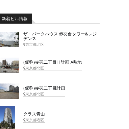
新着ビル情報
ザ・パークハウス 赤羽台タワー&レジ
デンス
東京都北区
(仮称)赤羽二丁目Ⅱ計画 A敷地
東京都北区
(仮称)赤羽二丁目計画
東京都北区
クラス青山
東京都港区