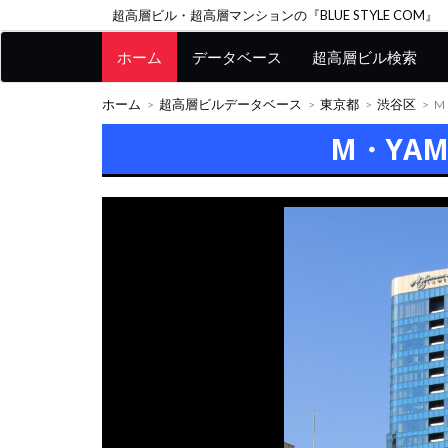
超高層ビル・超高層マンションの『BLUE STYLE COM』
ホーム
データベース
超高層ビル検索
ホーム
超高層ビルデータベース
東京都
渋谷区
M
M・YAM