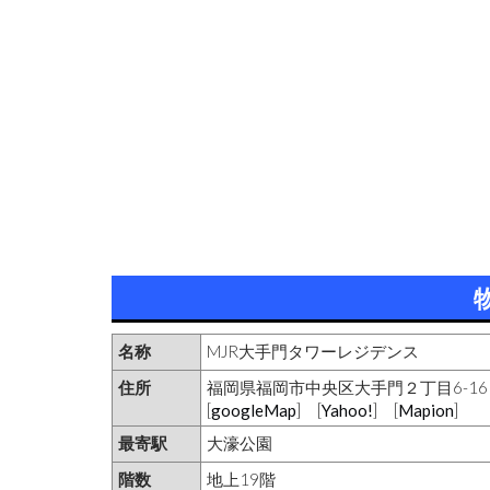
名称
MJR大手門タワーレジデンス
住所
福岡県福岡市中央区大手門２丁目6-16
[
googleMap
] [
Yahoo!
] [
Mapion
]
最寄駅
大濠公園
階数
地上19階