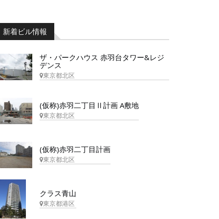
新着ビル情報
ザ・パークハウス 赤羽台タワー&レジ
デンス
東京都北区
(仮称)赤羽二丁目Ⅱ計画 A敷地
東京都北区
(仮称)赤羽二丁目計画
東京都北区
クラス青山
東京都港区