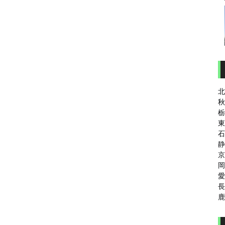
北
秋
栃
東
石
静
京
岡
愛
長
鹿