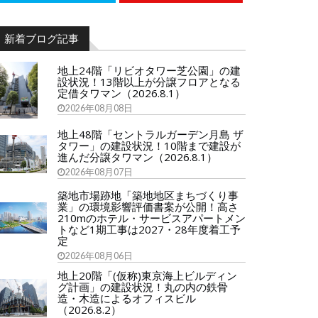
新着ブログ記事
地上24階「リビオタワー芝公園」の建
設状況！13階以上が分譲フロアとなる
定借タワマン（2026.8.1）
2026年08月08日
地上48階「セントラルガーデン月島 ザ
タワー」の建設状況！10階まで建設が
進んだ分譲タワマン（2026.8.1）
2026年08月07日
築地市場跡地「築地地区まちづくり事
業」の環境影響評価書案が公開！高さ
210mのホテル・サービスアパートメン
トなど1期工事は2027・28年度着工予
定
2026年08月06日
地上20階「(仮称)東京海上ビルディン
グ計画」の建設状況！丸の内の鉄骨
造・木造によるオフィスビル
（2026.8.2）