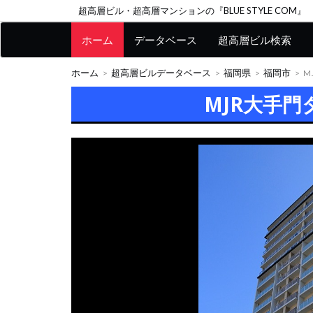
超高層ビル・超高層マンションの『BLUE STYLE COM』
ホーム
データベース
超高層ビル検索
ホーム
超高層ビルデータベース
福岡県
福岡市
M
MJR大手