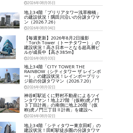
2026年08月05日
地上34階「ブリリアタワー浅草柳橋」
の建設状況！隅田川沿いの分譲タワマ
ン（2026.7.26）
2026年08月04日
【毎週更新】2026年8月2日撮影
「Torch Tower（トーチタワー）」の
建設状況！高さ日本一となる超高層ビ
ルが成長中【高さ385m】
2026年08月03日
地上34階「CITY TOWER THE
RAINBOW（シティタワー ザ レインボ
ー）」の建設状況！レインボーブリッ
ジ前の分譲タワマン（2026.7.20）
2026年08月02日
神谷町駅近くに野村不動産によるツイ
ンタワマン！地上27階「(仮称)虎ノ門
３丁目計画」の南側に地上26階「(仮
称)虎ノ門三丁目Ⅱ計画」を建設へ
2026年08月02日
地上34階「シティタワー東京田町」の
建設状況！田町駅徒歩圏の分譲タワマ