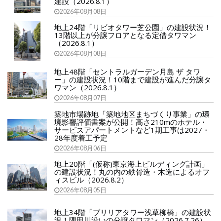
建設（2026.8.1）
2026年08月08日
地上24階「リビオタワー芝公園」の建設状況！
13階以上が分譲フロアとなる定借タワマン
（2026.8.1）
2026年08月08日
地上48階「セントラルガーデン月島 ザ タワ
ー」の建設状況！10階まで建設が進んだ分譲タ
ワマン（2026.8.1）
2026年08月07日
築地市場跡地「築地地区まちづくり事業」の環
境影響評価書案が公開！高さ210mのホテル・
サービスアパートメントなど1期工事は2027・
28年度着工予定
2026年08月06日
地上20階「(仮称)東京海上ビルディング計画」
の建設状況！丸の内の鉄骨造・木造によるオフ
ィスビル（2026.8.2）
2026年08月05日
地上34階「ブリリアタワー浅草柳橋」の建設状
況！隅田川沿いの分譲タワマン（2026.7.26）