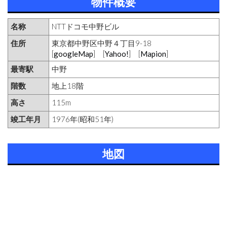
物件概要
名称
NTTドコモ中野ビル
住所
東京都中野区中野４丁目9-18
[
googleMap
] [
Yahoo!
] [
Mapion
]
最寄駅
中野
階数
地上18階
高さ
115m
竣工年月
1976年(昭和51年)
地図