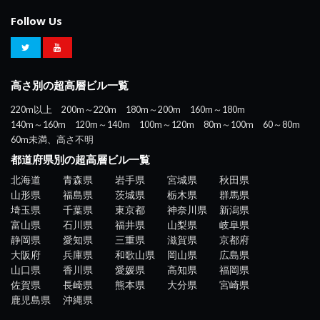
Follow Us
高さ別の超高層ビル一覧
220m以上
200m～220m
180m～200m
160m～180m
140m～160m
120m～140m
100m～120m
80m～100m
60～80m
60m未満、高さ不明
都道府県別の超高層ビル一覧
北海道
青森県
岩手県
宮城県
秋田県
山形県
福島県
茨城県
栃木県
群馬県
埼玉県
千葉県
東京都
神奈川県
新潟県
富山県
石川県
福井県
山梨県
岐阜県
静岡県
愛知県
三重県
滋賀県
京都府
大阪府
兵庫県
和歌山県
岡山県
広島県
山口県
香川県
愛媛県
高知県
福岡県
佐賀県
長崎県
熊本県
大分県
宮崎県
鹿児島県
沖縄県