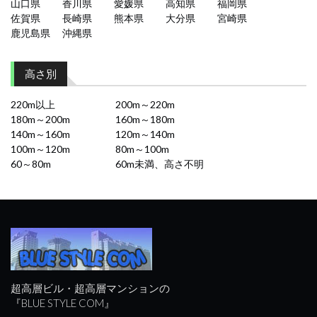
山口県
香川県
愛媛県
高知県
福岡県
佐賀県
長崎県
熊本県
大分県
宮崎県
鹿児島県
沖縄県
高さ別
220m以上
200m～220m
180m～200m
160m～180m
140m～160m
120m～140m
100m～120m
80m～100m
60～80m
60m未満、高さ不明
超高層ビル・超高層マンションの
『BLUE STYLE COM』