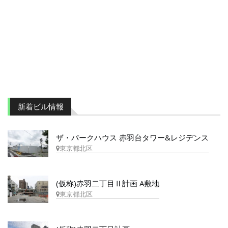
新着ビル情報
ザ・パークハウス 赤羽台タワー&レジデンス
東京都北区
(仮称)赤羽二丁目Ⅱ計画 A敷地
東京都北区