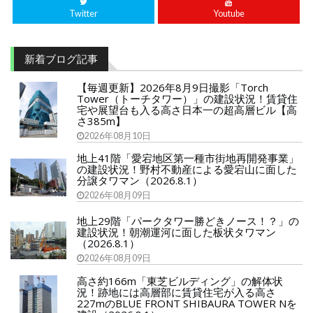
Twitter
Youtube
新着ブログ記事
【毎週更新】2026年8月9日撮影「Torch
Tower（トーチタワー）」の建設状況！賃貸住
宅や展望台も入る高さ日本一の超高層ビル【高
さ385m】
2026年08月10日
地上41階「愛宕地区第一種市街地再開発事業」
の建設状況！野村不動産による愛宕山に面した
分譲タワマン（2026.8.1）
2026年08月09日
地上29階「パークタワー勝どきノース！？」の
建設状況！朝潮運河に面した板状タワマン
（2026.8.1）
2026年08月09日
高さ約166m「東芝ビルディング」の解体状
況！跡地には高層部に賃貸住宅が入る高さ
227mのBLUE FRONT SHIBAURA TOWER Nを