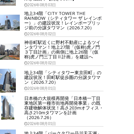
2026年08月03日
地上34階「CITY TOWER THE
RAINBOW（シティタワー ザ レインボ
ー）」の建設状況！レインボーブリッ
ジ前の分譲タワマン（2026.7.20）
2026年08月02日
神谷町駅近くに野村不動産によるツイ
ンタワマン！地上27階「(仮称)虎ノ門
３丁目計画」の南側に地上26階「(仮
称)虎ノ門三丁目Ⅱ計画」を建設へ
2026年08月02日
地上34階「シティタワー東京田町」の
建設状況！田町駅徒歩圏の分譲タワマ
ン（2026.7.20）
2026年08月01日
日本橋の大規模再開発「日本橋一丁目
東地区第一種市街地再開発事業」の既
存建物解体状況！高さ203mオフィス・
高さ210mタワマンを計画
（2026.7.26）
2026年08月01日
地上34階「パークタワー品川天王洲」