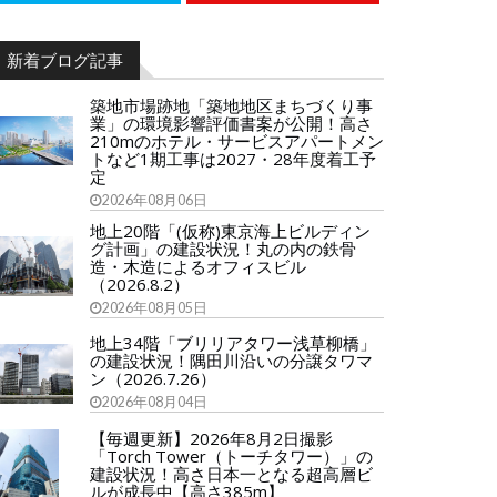
新着ブログ記事
築地市場跡地「築地地区まちづくり事
業」の環境影響評価書案が公開！高さ
210mのホテル・サービスアパートメン
トなど1期工事は2027・28年度着工予
定
2026年08月06日
地上20階「(仮称)東京海上ビルディン
グ計画」の建設状況！丸の内の鉄骨
造・木造によるオフィスビル
（2026.8.2）
2026年08月05日
地上34階「ブリリアタワー浅草柳橋」
の建設状況！隅田川沿いの分譲タワマ
ン（2026.7.26）
2026年08月04日
【毎週更新】2026年8月2日撮影
「Torch Tower（トーチタワー）」の
建設状況！高さ日本一となる超高層ビ
ルが成長中【高さ385m】