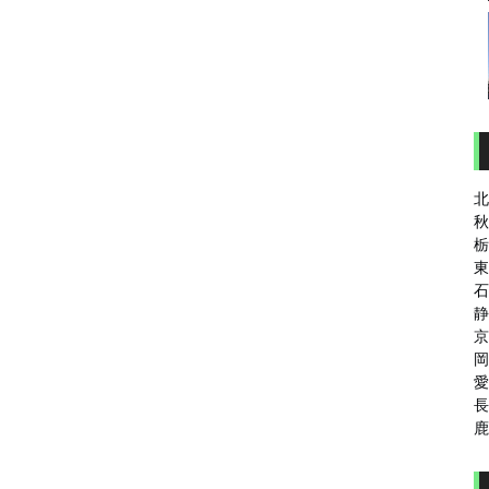
北
秋
栃
東
石
静
京
岡
愛
長
鹿