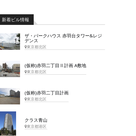
新着ビル情報
ザ・パークハウス 赤羽台タワー&レジ
デンス
東京都北区
(仮称)赤羽二丁目Ⅱ計画 A敷地
東京都北区
(仮称)赤羽二丁目計画
東京都北区
クラス青山
東京都港区