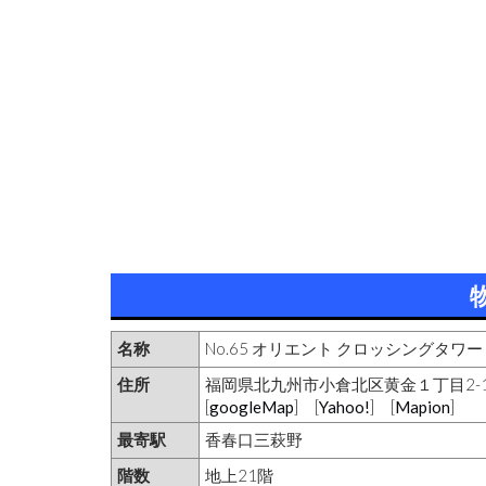
名称
No.65 オリエント クロッシングタワー
住所
福岡県北九州市小倉北区黄金１丁目2-1
[
googleMap
] [
Yahoo!
] [
Mapion
]
最寄駅
香春口三萩野
階数
地上21階