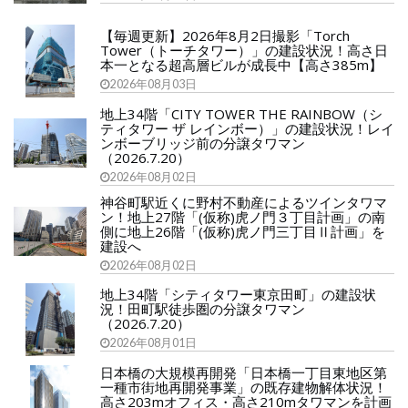
【毎週更新】2026年8月2日撮影「Torch
Tower（トーチタワー）」の建設状況！高さ日
本一となる超高層ビルが成長中【高さ385m】
2026年08月03日
地上34階「CITY TOWER THE RAINBOW（シ
ティタワー ザ レインボー）」の建設状況！レイ
ンボーブリッジ前の分譲タワマン
（2026.7.20）
2026年08月02日
神谷町駅近くに野村不動産によるツインタワマ
ン！地上27階「(仮称)虎ノ門３丁目計画」の南
側に地上26階「(仮称)虎ノ門三丁目Ⅱ計画」を
建設へ
2026年08月02日
地上34階「シティタワー東京田町」の建設状
況！田町駅徒歩圏の分譲タワマン
（2026.7.20）
2026年08月01日
日本橋の大規模再開発「日本橋一丁目東地区第
一種市街地再開発事業」の既存建物解体状況！
高さ203mオフィス・高さ210mタワマンを計画