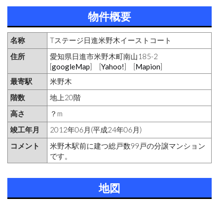
物件概要
名称
Tステージ日進米野木イーストコート
住所
愛知県日進市米野木町南山185-2
[
googleMap
] [
Yahoo!
] [
Mapion
]
最寄駅
米野木
階数
地上20階
高さ
？m
竣工年月
2012年06月(平成24年06月)
コメント
米野木駅前に建つ総戸数99戸の分譲マンション
です。
地図