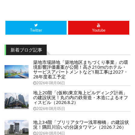
Twitter
Youtube
新着ブログ記事
築地市場跡地「築地地区まちづくり事業」の環
境影響評価書案が公開！高さ210mのホテル・
サービスアパートメントなど1期工事は2027・
28年度着工予定
2026年08月06日
地上20階「(仮称)東京海上ビルディング計画」
の建設状況！丸の内の鉄骨造・木造によるオフ
ィスビル（2026.8.2）
2026年08月05日
地上34階「ブリリアタワー浅草柳橋」の建設状
況！隅田川沿いの分譲タワマン（2026.7.26）
2026年08月04日