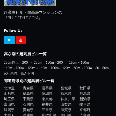
超高層ビル・超高層マンションの
『BLUE STYLE COM』
Follow Us
高さ別の超高層ビル一覧
220m以上
200m～220m
180m～200m
160m～180m
140m～160m
120m～140m
100m～120m
80m～100m
60～80m
60m未満、高さ不明
都道府県別の超高層ビル一覧
北海道
青森県
岩手県
宮城県
秋田県
山形県
福島県
茨城県
栃木県
群馬県
埼玉県
千葉県
東京都
神奈川県
新潟県
富山県
石川県
福井県
山梨県
岐阜県
静岡県
愛知県
三重県
滋賀県
京都府
大阪府
兵庫県
和歌山県
岡山県
広島県