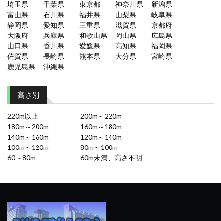
埼玉県
千葉県
東京都
神奈川県
新潟県
富山県
石川県
福井県
山梨県
岐阜県
静岡県
愛知県
三重県
滋賀県
京都府
大阪府
兵庫県
和歌山県
岡山県
広島県
山口県
香川県
愛媛県
高知県
福岡県
佐賀県
長崎県
熊本県
大分県
宮崎県
鹿児島県
沖縄県
高さ別
220m以上
200m～220m
180m～200m
160m～180m
140m～160m
120m～140m
100m～120m
80m～100m
60～80m
60m未満、高さ不明