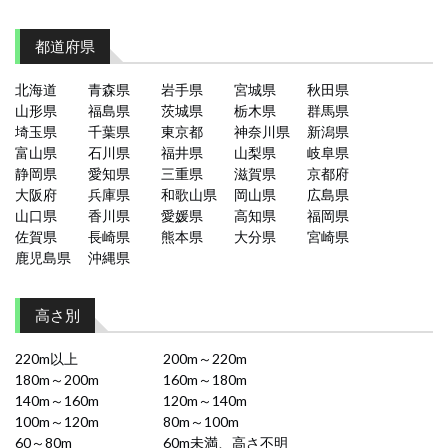
都道府県
北海道
青森県
岩手県
宮城県
秋田県
山形県
福島県
茨城県
栃木県
群馬県
埼玉県
千葉県
東京都
神奈川県
新潟県
富山県
石川県
福井県
山梨県
岐阜県
静岡県
愛知県
三重県
滋賀県
京都府
大阪府
兵庫県
和歌山県
岡山県
広島県
山口県
香川県
愛媛県
高知県
福岡県
佐賀県
長崎県
熊本県
大分県
宮崎県
鹿児島県
沖縄県
高さ別
220m以上
200m～220m
180m～200m
160m～180m
140m～160m
120m～140m
100m～120m
80m～100m
60～80m
60m未満、高さ不明