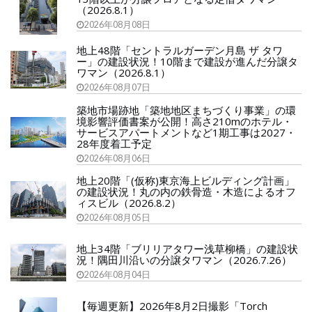
（2026.8.1）
2026年08月08日
地上48階「セントラルガーデン月島 ザ タワ
ー」の建設状況！10階まで建設が進んだ分譲タ
ワマン（2026.8.1）
2026年08月07日
築地市場跡地「築地地区まちづくり事業」の環
境影響評価書案が公開！高さ210mのホテル・
サービスアパートメントなど1期工事は2027・
28年度着工予定
2026年08月06日
地上20階「(仮称)東京海上ビルディング計画」
の建設状況！丸の内の鉄骨造・木造によるオフ
ィスビル（2026.8.2）
2026年08月05日
地上34階「ブリリアタワー浅草柳橋」の建設状
況！隅田川沿いの分譲タワマン（2026.7.26）
2026年08月04日
【毎週更新】2026年8月2日撮影「Torch