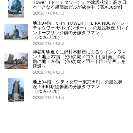
Tower（トーチタワー）」の建設状況！高さ日
本一となる超高層ビルが成長中【高さ385m】
2026年08月03日
地上34階「CITY TOWER THE RAINBOW（シ
ティタワー ザ レインボー）」の建設状況！レイ
ンボーブリッジ前の分譲タワマン
（2026.7.20）
2026年08月02日
神谷町駅近くに野村不動産によるツインタワマ
ン！地上27階「(仮称)虎ノ門３丁目計画」の南
側に地上26階「(仮称)虎ノ門三丁目Ⅱ計画」を
建設へ
2026年08月02日
地上34階「シティタワー東京田町」の建設状
況！田町駅徒歩圏の分譲タワマン
（2026.7.20）
2026年08月01日