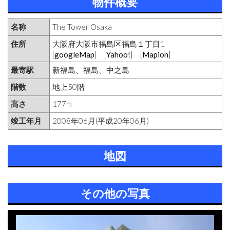
物件概要
名称
The Tower Osaka
住所
大阪府大阪市福島区福島１丁目1
[
googleMap
] [
Yahoo!
] [
Mapion
]
最寄駅
新福島、福島、中之島
階数
地上50階
高さ
177m
竣工年月
2008年06月(平成20年06月)
地図
その他の写真