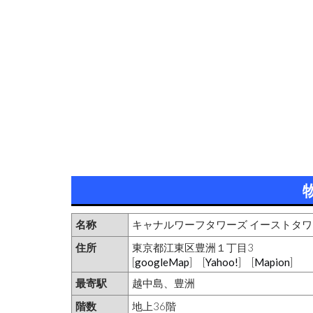
名称
キャナルワーフタワーズ イーストタワ
住所
東京都江東区豊洲１丁目3
[
googleMap
] [
Yahoo!
] [
Mapion
]
最寄駅
越中島、豊洲
階数
地上36階