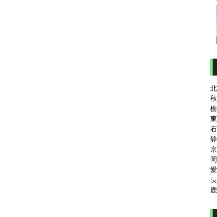
北
秋
栃
東
石
静
京
岡
愛
長
鹿