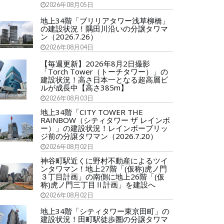
2026年08月05日
地上34階「ブリリアタワー浅草柳橋」
の建設状況！隅田川沿いの分譲タワマ
ン（2026.7.26）
2026年08月04日
【毎週更新】2026年8月2日撮影
「Torch Tower（トーチタワー）」の
建設状況！高さ日本一となる超高層ビ
ルが成長中【高さ385m】
2026年08月03日
地上34階「CITY TOWER THE
RAINBOW（シティタワー ザ レインボ
ー）」の建設状況！レインボーブリッ
ジ前の分譲タワマン（2026.7.20）
2026年08月02日
神谷町駅近くに野村不動産によるツイ
ンタワマン！地上27階「(仮称)虎ノ門
３丁目計画」の南側に地上26階「(仮
称)虎ノ門三丁目Ⅱ計画」を建設へ
2026年08月02日
地上34階「シティタワー東京田町」の
建設状況！田町駅徒歩圏の分譲タワマ