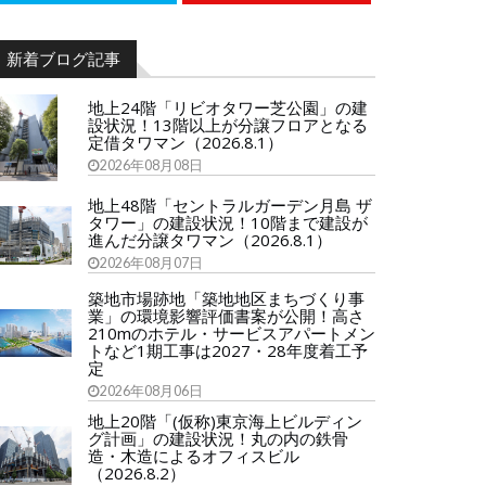
新着ブログ記事
地上24階「リビオタワー芝公園」の建
設状況！13階以上が分譲フロアとなる
定借タワマン（2026.8.1）
2026年08月08日
地上48階「セントラルガーデン月島 ザ
タワー」の建設状況！10階まで建設が
進んだ分譲タワマン（2026.8.1）
2026年08月07日
築地市場跡地「築地地区まちづくり事
業」の環境影響評価書案が公開！高さ
210mのホテル・サービスアパートメン
トなど1期工事は2027・28年度着工予
定
2026年08月06日
地上20階「(仮称)東京海上ビルディン
グ計画」の建設状況！丸の内の鉄骨
造・木造によるオフィスビル
（2026.8.2）