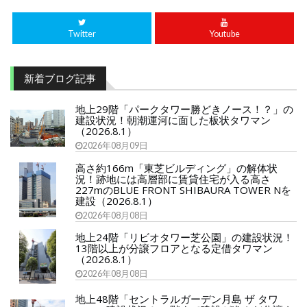
Twitter
Youtube
新着ブログ記事
地上29階「パークタワー勝どきノース！？」の
建設状況！朝潮運河に面した板状タワマン
（2026.8.1）
2026年08月09日
高さ約166m「東芝ビルディング」の解体状
況！跡地には高層部に賃貸住宅が入る高さ
227mのBLUE FRONT SHIBAURA TOWER Nを
建設（2026.8.1）
2026年08月08日
地上24階「リビオタワー芝公園」の建設状況！
13階以上が分譲フロアとなる定借タワマン
（2026.8.1）
2026年08月08日
地上48階「セントラルガーデン月島 ザ タワ