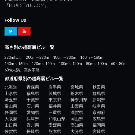
『BLUE STYLE COM』
Follow Us
高さ別の超高層ビル一覧
220m以上
200m～220m
180m～200m
160m～180m
140m～160m
120m～140m
100m～120m
80m～100m
60～80m
60m未満、高さ不明
都道府県別の超高層ビル一覧
北海道
青森県
岩手県
宮城県
秋田県
山形県
福島県
茨城県
栃木県
群馬県
埼玉県
千葉県
東京都
神奈川県
新潟県
富山県
石川県
福井県
山梨県
岐阜県
静岡県
愛知県
三重県
滋賀県
京都府
大阪府
兵庫県
和歌山県
岡山県
広島県
山口県
香川県
愛媛県
高知県
福岡県
佐賀県
長崎県
熊本県
大分県
宮崎県