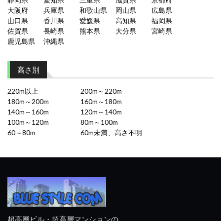
大阪府
兵庫県
和歌山県
岡山県
広島県
山口県
香川県
愛媛県
高知県
福岡県
佐賀県
長崎県
熊本県
大分県
宮崎県
鹿児島県
沖縄県
高さ別
220m以上
200m～220m
180m～200m
160m～180m
140m～160m
120m～140m
100m～120m
80m～100m
60～80m
60m未満、高さ不明
超高層ビル・超高層マンションの