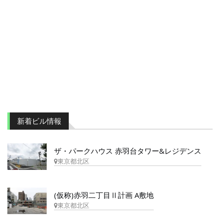
新着ビル情報
ザ・パークハウス 赤羽台タワー&レジデンス
東京都北区
(仮称)赤羽二丁目Ⅱ計画 A敷地
東京都北区