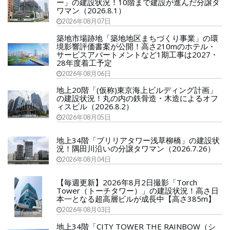
ー」の建設状況！10階まで建設が進んだ分譲タ
ワマン（2026.8.1）
2026年08月07日
築地市場跡地「築地地区まちづくり事業」の環
境影響評価書案が公開！高さ210mのホテル・
サービスアパートメントなど1期工事は2027・
28年度着工予定
2026年08月06日
地上20階「(仮称)東京海上ビルディング計画」
の建設状況！丸の内の鉄骨造・木造によるオフ
ィスビル（2026.8.2）
2026年08月05日
地上34階「ブリリアタワー浅草柳橋」の建設状
況！隅田川沿いの分譲タワマン（2026.7.26）
2026年08月04日
【毎週更新】2026年8月2日撮影「Torch
Tower（トーチタワー）」の建設状況！高さ日
本一となる超高層ビルが成長中【高さ385m】
2026年08月03日
地上34階「CITY TOWER THE RAINBOW（シ