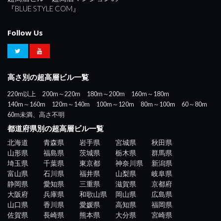
『BLUE STYLE COM』
Follow Us
高さ別の超高層ビル一覧
220m以上
200m～220m
180m～200m
160m～180m
140m～160m
120m～140m
100m～120m
80m～100m
60～80m
60m未満、高さ不明
都道府県別の超高層ビル一覧
北海道
青森県
岩手県
宮城県
秋田県
山形県
福島県
茨城県
栃木県
群馬県
埼玉県
千葉県
東京都
神奈川県
新潟県
富山県
石川県
福井県
山梨県
岐阜県
静岡県
愛知県
三重県
滋賀県
京都府
大阪府
兵庫県
和歌山県
岡山県
広島県
山口県
香川県
愛媛県
高知県
福岡県
佐賀県
長崎県
熊本県
大分県
宮崎県