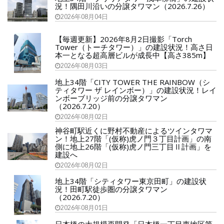
況！隅田川沿いの分譲タワマン（2026.7.26）
2026年08月04日
【毎週更新】2026年8月2日撮影「Torch
Tower（トーチタワー）」の建設状況！高さ日
本一となる超高層ビルが成長中【高さ385m】
2026年08月03日
地上34階「CITY TOWER THE RAINBOW（シ
ティタワー ザ レインボー）」の建設状況！レイ
ンボーブリッジ前の分譲タワマン
（2026.7.20）
2026年08月02日
神谷町駅近くに野村不動産によるツインタワマ
ン！地上27階「(仮称)虎ノ門３丁目計画」の南
側に地上26階「(仮称)虎ノ門三丁目Ⅱ計画」を
建設へ
2026年08月02日
地上34階「シティタワー東京田町」の建設状
況！田町駅徒歩圏の分譲タワマン
（2026.7.20）
2026年08月01日