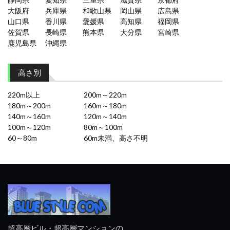
大阪府
兵庫県
和歌山県
岡山県
広島県
山口県
香川県
愛媛県
高知県
福岡県
佐賀県
長崎県
熊本県
大分県
宮崎県
鹿児島県
沖縄県
高さ別
220m以上
200m～220m
180m～200m
160m～180m
140m～160m
120m～140m
100m～120m
80m～100m
60～80m
60m未満、高さ不明
超高層ビル・超高層マンションの