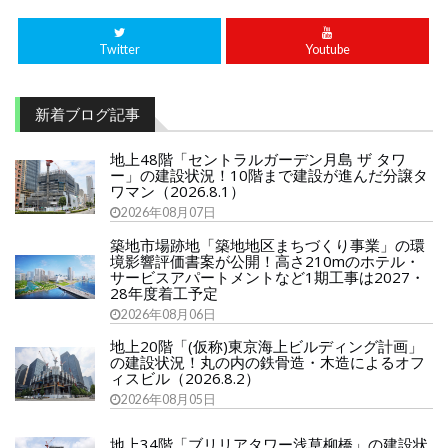
Twitter
Youtube
新着ブログ記事
地上48階「セントラルガーデン月島 ザ タワ
ー」の建設状況！10階まで建設が進んだ分譲タ
ワマン（2026.8.1）
2026年08月07日
築地市場跡地「築地地区まちづくり事業」の環
境影響評価書案が公開！高さ210mのホテル・
サービスアパートメントなど1期工事は2027・
28年度着工予定
2026年08月06日
地上20階「(仮称)東京海上ビルディング計画」
の建設状況！丸の内の鉄骨造・木造によるオフ
ィスビル（2026.8.2）
2026年08月05日
地上34階「ブリリアタワー浅草柳橋」の建設状