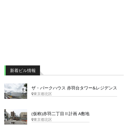
新着ビル情報
ザ・パークハウス 赤羽台タワー&レジデンス
東京都北区
(仮称)赤羽二丁目Ⅱ計画 A敷地
東京都北区