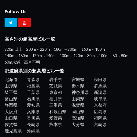
Follow Us
高さ別の超高層ビル一覧
220m以上
200m～220m
180m～200m
160m～180m
140m～160m
120m～140m
100m～120m
80m～100m
60～80m
60m未満、高さ不明
都道府県別の超高層ビル一覧
北海道
青森県
岩手県
宮城県
秋田県
山形県
福島県
茨城県
栃木県
群馬県
埼玉県
千葉県
東京都
神奈川県
新潟県
富山県
石川県
福井県
山梨県
岐阜県
静岡県
愛知県
三重県
滋賀県
京都府
大阪府
兵庫県
和歌山県
岡山県
広島県
山口県
香川県
愛媛県
高知県
福岡県
佐賀県
長崎県
熊本県
大分県
宮崎県
鹿児島県
沖縄県