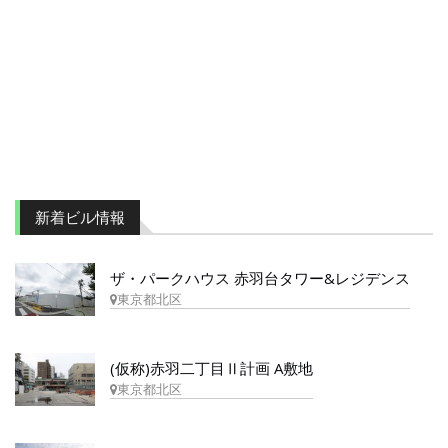
新着ビル情報
ザ・パークハウス 赤羽台タワー&レジデンス
東京都北区
(仮称)赤羽二丁目Ⅱ計画 A敷地
東京都北区