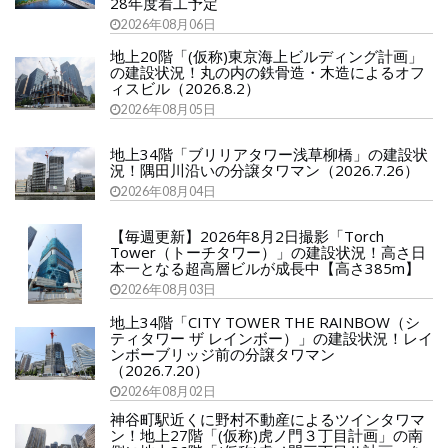
28年度着工予定
2026年08月06日
地上20階「(仮称)東京海上ビルディング計画」
の建設状況！丸の内の鉄骨造・木造によるオフ
ィスビル（2026.8.2）
2026年08月05日
地上34階「ブリリアタワー浅草柳橋」の建設状
況！隅田川沿いの分譲タワマン（2026.7.26）
2026年08月04日
【毎週更新】2026年8月2日撮影「Torch
Tower（トーチタワー）」の建設状況！高さ日
本一となる超高層ビルが成長中【高さ385m】
2026年08月03日
地上34階「CITY TOWER THE RAINBOW（シ
ティタワー ザ レインボー）」の建設状況！レイ
ンボーブリッジ前の分譲タワマン
（2026.7.20）
2026年08月02日
神谷町駅近くに野村不動産によるツインタワマ
ン！地上27階「(仮称)虎ノ門３丁目計画」の南