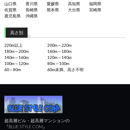
山口県
香川県
愛媛県
高知県
福岡県
佐賀県
長崎県
熊本県
大分県
宮崎県
鹿児島県
沖縄県
高さ別
220m以上
200m～220m
180m～200m
160m～180m
140m～160m
120m～140m
100m～120m
80m～100m
60～80m
60m未満、高さ不明
超高層ビル・超高層マンションの
『BLUE STYLE COM』