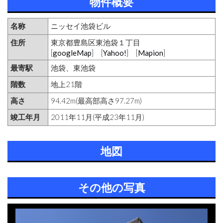
物件概要
名称
ニッセイ池袋ビル
住所
東京都豊島区東池袋１丁目
[
googleMap
] [
Yahoo!
] [
Mapion
]
最寄駅
池袋、東池袋
階数
地上21階
高さ
94.42m(最高部高さ97.27m)
竣工年月
2011年11月(平成23年11月)
地図
その他の写真