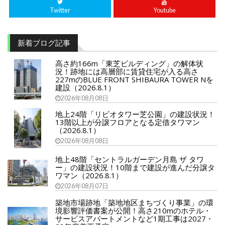
Twitter
Youtube
新着ブログ記事
高さ約166m「東芝ビルディング」の解体状
況！跡地には高層部に賃貸住宅が入る高さ
227mのBLUE FRONT SHIBAURA TOWER Nを
建設（2026.8.1）
2026年08月08日
地上24階「リビオタワー芝公園」の建設状況！
13階以上が分譲フロアとなる定借タワマン
（2026.8.1）
2026年08月08日
地上48階「セントラルガーデン月島 ザ タワ
ー」の建設状況！10階まで建設が進んだ分譲タ
ワマン（2026.8.1）
2026年08月07日
築地市場跡地「築地地区まちづくり事業」の環
境影響評価書案が公開！高さ210mのホテル・
サービスアパートメントなど1期工事は2027・