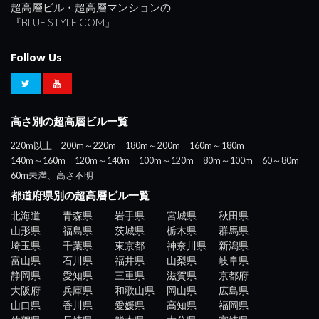
超高層ビル・超高層マンションの
『BLUE STYLE COM』
Follow Us
高さ別の超高層ビル一覧
220m以上
200m～220m
180m～200m
160m～180m
140m～160m
120m～140m
100m～120m
80m～100m
60～80m
60m未満、高さ不明
都道府県別の超高層ビル一覧
北海道
青森県
岩手県
宮城県
秋田県
山形県
福島県
茨城県
栃木県
群馬県
埼玉県
千葉県
東京都
神奈川県
新潟県
富山県
石川県
福井県
山梨県
岐阜県
静岡県
愛知県
三重県
滋賀県
京都府
大阪府
兵庫県
和歌山県
岡山県
広島県
山口県
香川県
愛媛県
高知県
福岡県