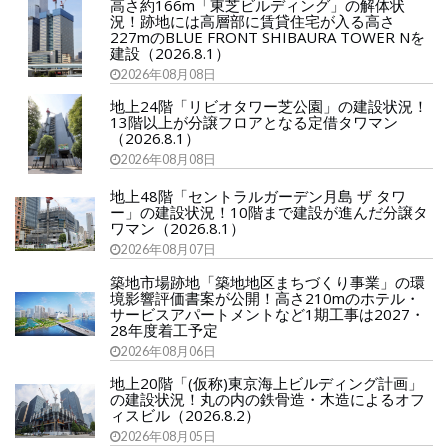
高さ約166m「東芝ビルディング」の解体状
況！跡地には高層部に賃貸住宅が入る高さ
227mのBLUE FRONT SHIBAURA TOWER Nを
建設（2026.8.1）
2026年08月08日
地上24階「リビオタワー芝公園」の建設状況！
13階以上が分譲フロアとなる定借タワマン
（2026.8.1）
2026年08月08日
地上48階「セントラルガーデン月島 ザ タワ
ー」の建設状況！10階まで建設が進んだ分譲タ
ワマン（2026.8.1）
2026年08月07日
築地市場跡地「築地地区まちづくり事業」の環
境影響評価書案が公開！高さ210mのホテル・
サービスアパートメントなど1期工事は2027・
28年度着工予定
2026年08月06日
地上20階「(仮称)東京海上ビルディング計画」
の建設状況！丸の内の鉄骨造・木造によるオフ
ィスビル（2026.8.2）
2026年08月05日