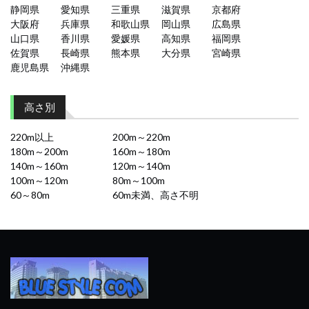
静岡県
愛知県
三重県
滋賀県
京都府
大阪府
兵庫県
和歌山県
岡山県
広島県
山口県
香川県
愛媛県
高知県
福岡県
佐賀県
長崎県
熊本県
大分県
宮崎県
鹿児島県
沖縄県
高さ別
220m以上
200m～220m
180m～200m
160m～180m
140m～160m
120m～140m
100m～120m
80m～100m
60～80m
60m未満、高さ不明