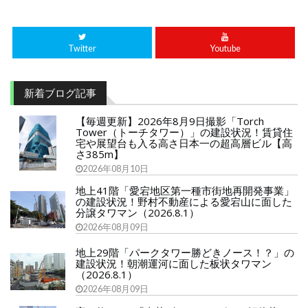
Twitter
Youtube
新着ブログ記事
【毎週更新】2026年8月9日撮影「Torch
Tower（トーチタワー）」の建設状況！賃貸住
宅や展望台も入る高さ日本一の超高層ビル【高
さ385m】
2026年08月10日
地上41階「愛宕地区第一種市街地再開発事業」
の建設状況！野村不動産による愛宕山に面した
分譲タワマン（2026.8.1）
2026年08月09日
地上29階「パークタワー勝どきノース！？」の
建設状況！朝潮運河に面した板状タワマン
（2026.8.1）
2026年08月09日