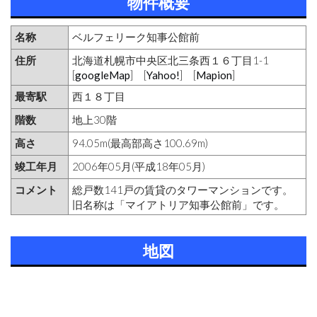
物件概要
名称
ベルフェリーク知事公館前
住所
北海道札幌市中央区北三条西１６丁目1-1
[
googleMap
] [
Yahoo!
] [
Mapion
]
最寄駅
西１８丁目
階数
地上30階
高さ
94.05m(最高部高さ100.69m)
竣工年月
2006年05月(平成18年05月)
コメント
総戸数141戸の賃貸のタワーマンションです。
旧名称は「マイアトリア知事公館前」です。
地図