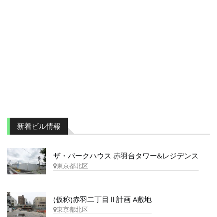
新着ビル情報
ザ・パークハウス 赤羽台タワー&レジデンス
東京都北区
(仮称)赤羽二丁目Ⅱ計画 A敷地
東京都北区