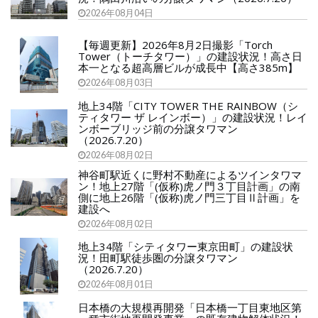
2026年08月04日
【毎週更新】2026年8月2日撮影「Torch
Tower（トーチタワー）」の建設状況！高さ日
本一となる超高層ビルが成長中【高さ385m】
2026年08月03日
地上34階「CITY TOWER THE RAINBOW（シ
ティタワー ザ レインボー）」の建設状況！レイ
ンボーブリッジ前の分譲タワマン
（2026.7.20）
2026年08月02日
神谷町駅近くに野村不動産によるツインタワマ
ン！地上27階「(仮称)虎ノ門３丁目計画」の南
側に地上26階「(仮称)虎ノ門三丁目Ⅱ計画」を
建設へ
2026年08月02日
地上34階「シティタワー東京田町」の建設状
況！田町駅徒歩圏の分譲タワマン
（2026.7.20）
2026年08月01日
日本橋の大規模再開発「日本橋一丁目東地区第