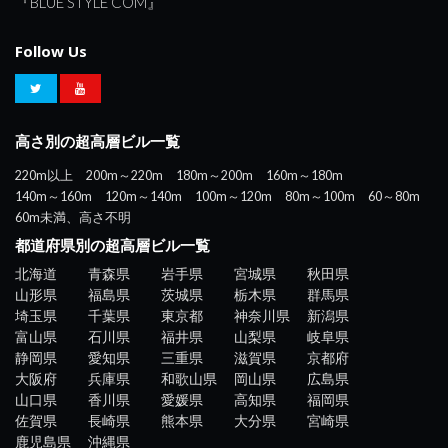
『BLUE STYLE COM』
Follow Us
高さ別の超高層ビル一覧
220m以上
200m～220m
180m～200m
160m～180m
140m～160m
120m～140m
100m～120m
80m～100m
60～80m
60m未満、高さ不明
都道府県別の超高層ビル一覧
北海道
青森県
岩手県
宮城県
秋田県
山形県
福島県
茨城県
栃木県
群馬県
埼玉県
千葉県
東京都
神奈川県
新潟県
富山県
石川県
福井県
山梨県
岐阜県
静岡県
愛知県
三重県
滋賀県
京都府
大阪府
兵庫県
和歌山県
岡山県
広島県
山口県
香川県
愛媛県
高知県
福岡県
佐賀県
長崎県
熊本県
大分県
宮崎県
鹿児島県
沖縄県