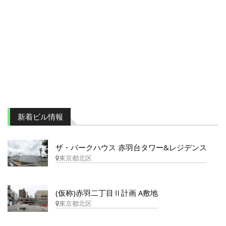
新着ビル情報
ザ・パークハウス 赤羽台タワー&レジデンス
東京都北区
(仮称)赤羽二丁目Ⅱ計画 A敷地
東京都北区