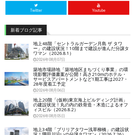
Twitter
Youtube
新着ブログ記事
地上48階「セントラルガーデン月島 ザ タワ
ー」の建設状況！10階まで建設が進んだ分譲タ
ワマン（2026.8.1）
2026年08月07日
築地市場跡地「築地地区まちづくり事業」の環
境影響評価書案が公開！高さ210mのホテル・
サービスアパートメントなど1期工事は2027・
28年度着工予定
2026年08月06日
地上20階「(仮称)東京海上ビルディング計画」
の建設状況！丸の内の鉄骨造・木造によるオフ
ィスビル（2026.8.2）
2026年08月05日
地上34階「ブリリアタワー浅草柳橋」の建設状
況！隅田川沿いの分譲タワマン（2026.7.26）