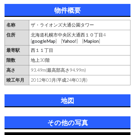
物件概要
名称
ザ・ライオンズ大通公園タワー
住所
北海道札幌市中央区大通西１０丁目4
[
googleMap
] [
Yahoo!
] [
Mapion
]
最寄駅
西１１丁目
階数
地上30階
高さ
93.49m(最高部高さ94.99m)
竣工年月
2012年03月(平成24年03月)
地図
その他の写真