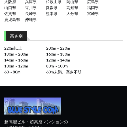
大阪府
兵庫県
和歌山県
岡山県
広島県
山口県
香川県
愛媛県
高知県
福岡県
佐賀県
長崎県
熊本県
大分県
宮崎県
鹿児島県
沖縄県
高さ別
220m以上
200m～220m
180m～200m
160m～180m
140m～160m
120m～140m
100m～120m
80m～100m
60～80m
60m未満、高さ不明
超高層ビル・超高層マンションの