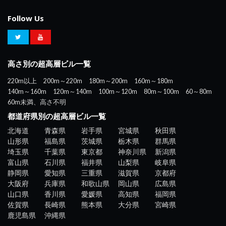
Follow Us
高さ別の超高層ビル一覧
220m以上
200m～220m
180m～200m
160m～180m
140m～160m
120m～140m
100m～120m
80m～100m
60～80m
60m未満、高さ不明
都道府県別の超高層ビル一覧
北海道
青森県
岩手県
宮城県
秋田県
山形県
福島県
茨城県
栃木県
群馬県
埼玉県
千葉県
東京都
神奈川県
新潟県
富山県
石川県
福井県
山梨県
岐阜県
静岡県
愛知県
三重県
滋賀県
京都府
大阪府
兵庫県
和歌山県
岡山県
広島県
山口県
香川県
愛媛県
高知県
福岡県
佐賀県
長崎県
熊本県
大分県
宮崎県
鹿児島県
沖縄県