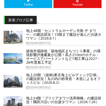
Twitter
Youtube
新着ブログ記事
地上48階「セントラルガーデン月島 ザ タワ
ー」の建設状況！10階まで建設が進んだ分譲タ
ワマン（2026.8.1）
2026年08月07日
築地市場跡地「築地地区まちづくり事業」の環
境影響評価書案が公開！高さ210mのホテル・
サービスアパートメントなど1期工事は2027・
28年度着工予定
2026年08月06日
地上20階「(仮称)東京海上ビルディング計画」
の建設状況！丸の内の鉄骨造・木造によるオフ
ィスビル（2026.8.2）
2026年08月05日
地上34階「ブリリアタワー浅草柳橋」の建設状
況！隅田川沿いの分譲タワマン（2026.7.26）