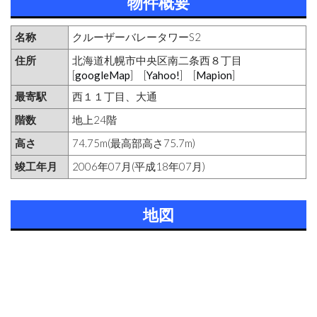
物件概要
名称
クルーザーバレータワーS2
住所
北海道札幌市中央区南二条西８丁目
[
googleMap
] [
Yahoo!
] [
Mapion
]
最寄駅
西１１丁目、大通
階数
地上24階
高さ
74.75m(最高部高さ75.7m)
竣工年月
2006年07月(平成18年07月)
地図