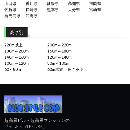
山口県
香川県
愛媛県
高知県
福岡県
佐賀県
長崎県
熊本県
大分県
宮崎県
鹿児島県
沖縄県
高さ別
220m以上
200m～220m
180m～200m
160m～180m
140m～160m
120m～140m
100m～120m
80m～100m
60～80m
60m未満、高さ不明
超高層ビル・超高層マンションの
『BLUE STYLE COM』