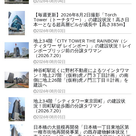
2026年08月04日
【毎週更新】2026年8月2日撮影「Torch
Tower（トーチタワー）」の建設状況！高さ日
本一となる超高層ビルが成長中【高さ385m】
2026年08月03日
地上34階「CITY TOWER THE RAINBOW（シ
ティタワー ザ レインボー）」の建設状況！レイ
ンボーブリッジ前の分譲タワマン
（2026.7.20）
2026年08月02日
神谷町駅近くに野村不動産によるツインタワマ
ン！地上27階「(仮称)虎ノ門３丁目計画」の南
側に地上26階「(仮称)虎ノ門三丁目Ⅱ計画」を
建設へ
2026年08月02日
地上34階「シティタワー東京田町」の建設状
況！田町駅徒歩圏の分譲タワマン
（2026.7.20）
2026年08月01日
日本橋の大規模再開発「日本橋一丁目東地区第
一種市街地再開発事業」の既存建物解体状況！