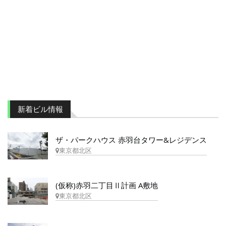
新着ビル情報
ザ・パークハウス 赤羽台タワー&レジデンス
東京都北区
(仮称)赤羽二丁目Ⅱ計画 A敷地
東京都北区