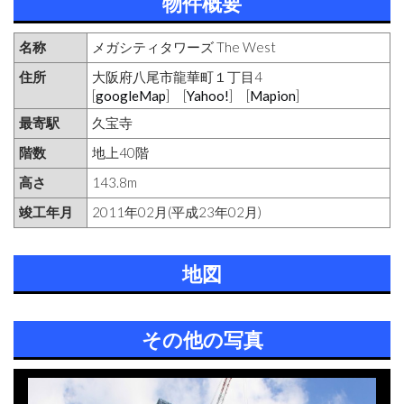
物件概要
名称
メガシティタワーズ The West
住所
大阪府八尾市龍華町１丁目4
[
googleMap
] [
Yahoo!
] [
Mapion
]
最寄駅
久宝寺
階数
地上40階
高さ
143.8m
竣工年月
2011年02月(平成23年02月)
地図
その他の写真