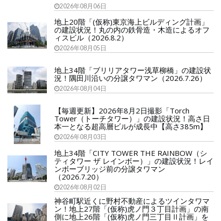
2026年08月06日
地上20階「(仮称)東京海上ビルディング計画」
の建設状況！丸の内の鉄骨造・木造によるオフ
ィスビル（2026.8.2）
2026年08月05日
地上34階「ブリリアタワー浅草柳橋」の建設状
況！隅田川沿いの分譲タワマン（2026.7.26）
2026年08月04日
【毎週更新】2026年8月2日撮影「Torch
Tower（トーチタワー）」の建設状況！高さ日
本一となる超高層ビルが成長中【高さ385m】
2026年08月03日
地上34階「CITY TOWER THE RAINBOW（シ
ティタワー ザ レインボー）」の建設状況！レイ
ンボーブリッジ前の分譲タワマン
（2026.7.20）
2026年08月02日
神谷町駅近くに野村不動産によるツインタワマ
ン！地上27階「(仮称)虎ノ門３丁目計画」の南
側に地上26階「(仮称)虎ノ門三丁目Ⅱ計画」を