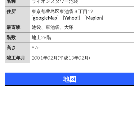
名称
ライオンズタワー池袋
住所
東京都豊島区東池袋３丁目19
[
googleMap
] [
Yahoo!
] [
Mapion
]
最寄駅
池袋、東池袋、大塚
階数
地上28階
高さ
87m
竣工年月
2001年02月(平成13年02月)
地図