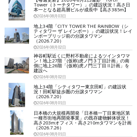
Tower（トーチタワー）」の建設状況！高さ日
本一となる超高層ビルが成長中【高さ385m】
2026年08月03日
地上34階「CITY TOWER THE RAINBOW（シ
ティタワー ザ レインボー）」の建設状況！レイ
ンボーブリッジ前の分譲タワマン
（2026.7.20）
2026年08月02日
神谷町駅近くに野村不動産によるツインタワマ
ン！地上27階「(仮称)虎ノ門３丁目計画」の南
側に地上26階「(仮称)虎ノ門三丁目Ⅱ計画」を
建設へ
2026年08月02日
地上34階「シティタワー東京田町」の建設状
況！田町駅徒歩圏の分譲タワマン
（2026.7.20）
2026年08月01日
日本橋の大規模再開発「日本橋一丁目東地区第
一種市街地再開発事業」の既存建物解体状況！
高さ203mオフィス・高さ210mタワマンを計画
（2026.7.26）
2026年08月01日