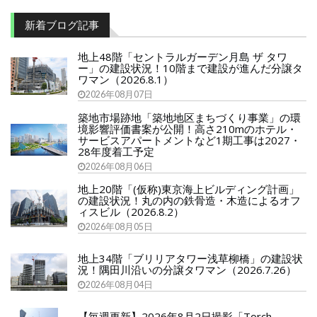
新着ブログ記事
地上48階「セントラルガーデン月島 ザ タワ
ー」の建設状況！10階まで建設が進んだ分譲タ
ワマン（2026.8.1）
2026年08月07日
築地市場跡地「築地地区まちづくり事業」の環
境影響評価書案が公開！高さ210mのホテル・
サービスアパートメントなど1期工事は2027・
28年度着工予定
2026年08月06日
地上20階「(仮称)東京海上ビルディング計画」
の建設状況！丸の内の鉄骨造・木造によるオフ
ィスビル（2026.8.2）
2026年08月05日
地上34階「ブリリアタワー浅草柳橋」の建設状
況！隅田川沿いの分譲タワマン（2026.7.26）
2026年08月04日
【毎週更新】2026年8月2日撮影「Torch