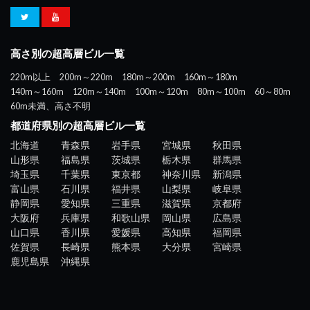
高さ別の超高層ビル一覧
220m以上
200m～220m
180m～200m
160m～180m
140m～160m
120m～140m
100m～120m
80m～100m
60～80m
60m未満、高さ不明
都道府県別の超高層ビル一覧
北海道
青森県
岩手県
宮城県
秋田県
山形県
福島県
茨城県
栃木県
群馬県
埼玉県
千葉県
東京都
神奈川県
新潟県
富山県
石川県
福井県
山梨県
岐阜県
静岡県
愛知県
三重県
滋賀県
京都府
大阪府
兵庫県
和歌山県
岡山県
広島県
山口県
香川県
愛媛県
高知県
福岡県
佐賀県
長崎県
熊本県
大分県
宮崎県
鹿児島県
沖縄県