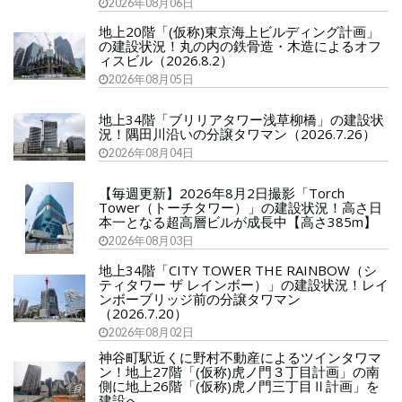
2026年08月06日
地上20階「(仮称)東京海上ビルディング計画」
の建設状況！丸の内の鉄骨造・木造によるオフ
ィスビル（2026.8.2）
2026年08月05日
地上34階「ブリリアタワー浅草柳橋」の建設状
況！隅田川沿いの分譲タワマン（2026.7.26）
2026年08月04日
【毎週更新】2026年8月2日撮影「Torch
Tower（トーチタワー）」の建設状況！高さ日
本一となる超高層ビルが成長中【高さ385m】
2026年08月03日
地上34階「CITY TOWER THE RAINBOW（シ
ティタワー ザ レインボー）」の建設状況！レイ
ンボーブリッジ前の分譲タワマン
（2026.7.20）
2026年08月02日
神谷町駅近くに野村不動産によるツインタワマ
ン！地上27階「(仮称)虎ノ門３丁目計画」の南
側に地上26階「(仮称)虎ノ門三丁目Ⅱ計画」を
建設へ