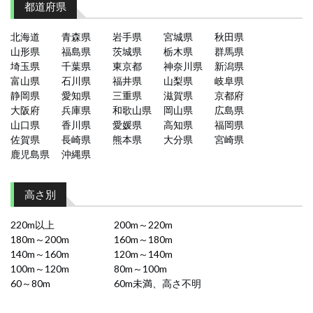
都道府県
北海道
青森県
岩手県
宮城県
秋田県
山形県
福島県
茨城県
栃木県
群馬県
埼玉県
千葉県
東京都
神奈川県
新潟県
富山県
石川県
福井県
山梨県
岐阜県
静岡県
愛知県
三重県
滋賀県
京都府
大阪府
兵庫県
和歌山県
岡山県
広島県
山口県
香川県
愛媛県
高知県
福岡県
佐賀県
長崎県
熊本県
大分県
宮崎県
鹿児島県
沖縄県
高さ別
220m以上
200m～220m
180m～200m
160m～180m
140m～160m
120m～140m
100m～120m
80m～100m
60～80m
60m未満、高さ不明