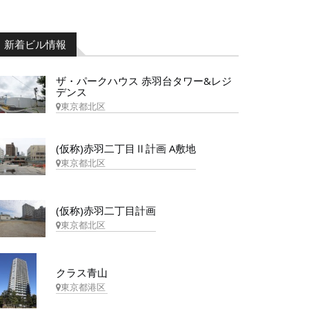
新着ビル情報
ザ・パークハウス 赤羽台タワー&レジ
デンス
東京都北区
(仮称)赤羽二丁目Ⅱ計画 A敷地
東京都北区
(仮称)赤羽二丁目計画
東京都北区
クラス青山
東京都港区