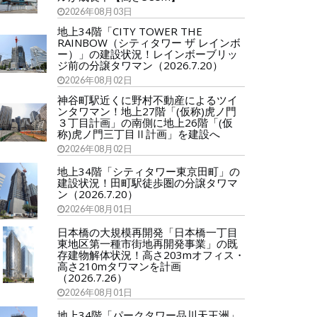
2026年08月03日
地上34階「CITY TOWER THE
RAINBOW（シティタワー ザ レインボ
ー）」の建設状況！レインボーブリッ
ジ前の分譲タワマン（2026.7.20）
2026年08月02日
神谷町駅近くに野村不動産によるツイ
ンタワマン！地上27階「(仮称)虎ノ門
３丁目計画」の南側に地上26階「(仮
称)虎ノ門三丁目Ⅱ計画」を建設へ
2026年08月02日
地上34階「シティタワー東京田町」の
建設状況！田町駅徒歩圏の分譲タワマ
ン（2026.7.20）
2026年08月01日
日本橋の大規模再開発「日本橋一丁目
東地区第一種市街地再開発事業」の既
存建物解体状況！高さ203mオフィス・
高さ210mタワマンを計画
（2026.7.26）
2026年08月01日
地上34階「パークタワー品川天王洲」