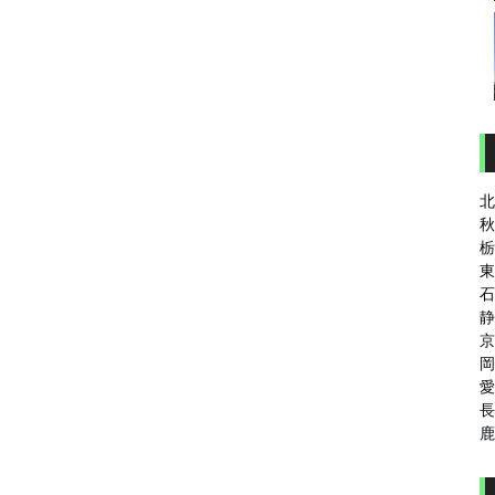
北
秋
栃
東
石
静
京
岡
愛
長
鹿