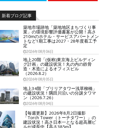
新着ブログ記事
築地市場跡地「築地地区まちづくり事
業」の環境影響評価書案が公開！高さ
210mのホテル・サービスアパートメン
トなど1期工事は2027・28年度着工予
定
2026年08月06日
地上20階「(仮称)東京海上ビルディン
グ計画」の建設状況！丸の内の鉄骨
造・木造によるオフィスビル
（2026.8.2）
2026年08月05日
地上34階「ブリリアタワー浅草柳橋」
の建設状況！隅田川沿いの分譲タワマ
ン（2026.7.26）
2026年08月04日
【毎週更新】2026年8月2日撮影
「Torch Tower（トーチタワー）」の
建設状況！高さ日本一となる超高層ビ
ルが成長中【高さ385m】