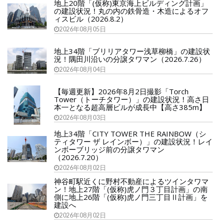
地上20階「(仮称)東京海上ビルディング計画」
の建設状況！丸の内の鉄骨造・木造によるオフ
ィスビル（2026.8.2）
2026年08月05日
地上34階「ブリリアタワー浅草柳橋」の建設状
況！隅田川沿いの分譲タワマン（2026.7.26）
2026年08月04日
【毎週更新】2026年8月2日撮影「Torch
Tower（トーチタワー）」の建設状況！高さ日
本一となる超高層ビルが成長中【高さ385m】
2026年08月03日
地上34階「CITY TOWER THE RAINBOW（シ
ティタワー ザ レインボー）」の建設状況！レイ
ンボーブリッジ前の分譲タワマン
（2026.7.20）
2026年08月02日
神谷町駅近くに野村不動産によるツインタワマ
ン！地上27階「(仮称)虎ノ門３丁目計画」の南
側に地上26階「(仮称)虎ノ門三丁目Ⅱ計画」を
建設へ
2026年08月02日