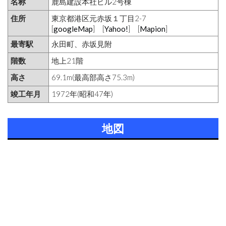
名称
鹿島建設本社ビル2号棟
住所
東京都港区元赤坂１丁目2-7
[
googleMap
] [
Yahoo!
] [
Mapion
]
最寄駅
永田町、赤坂見附
階数
地上21階
高さ
69.1m(最高部高さ75.3m)
竣工年月
1972年(昭和47年)
地図