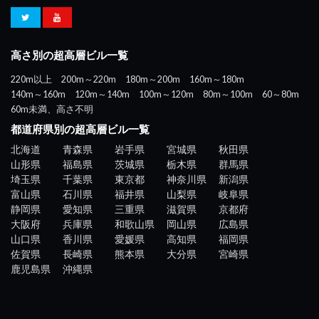
高さ別の超高層ビル一覧
220m以上
200m～220m
180m～200m
160m～180m
140m～160m
120m～140m
100m～120m
80m～100m
60～80m
60m未満、高さ不明
都道府県別の超高層ビル一覧
北海道
青森県
岩手県
宮城県
秋田県
山形県
福島県
茨城県
栃木県
群馬県
埼玉県
千葉県
東京都
神奈川県
新潟県
富山県
石川県
福井県
山梨県
岐阜県
静岡県
愛知県
三重県
滋賀県
京都府
大阪府
兵庫県
和歌山県
岡山県
広島県
山口県
香川県
愛媛県
高知県
福岡県
佐賀県
長崎県
熊本県
大分県
宮崎県
鹿児島県
沖縄県