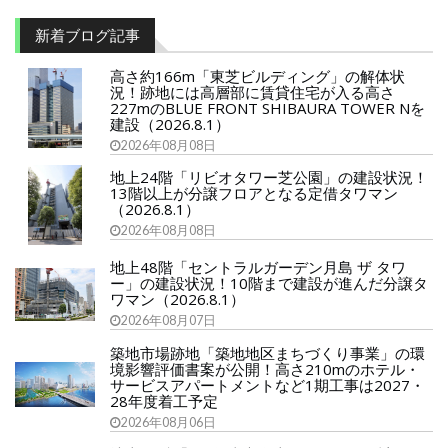
新着ブログ記事
高さ約166m「東芝ビルディング」の解体状
況！跡地には高層部に賃貸住宅が入る高さ
227mのBLUE FRONT SHIBAURA TOWER Nを
建設（2026.8.1）
2026年08月08日
地上24階「リビオタワー芝公園」の建設状況！
13階以上が分譲フロアとなる定借タワマン
（2026.8.1）
2026年08月08日
地上48階「セントラルガーデン月島 ザ タワ
ー」の建設状況！10階まで建設が進んだ分譲タ
ワマン（2026.8.1）
2026年08月07日
築地市場跡地「築地地区まちづくり事業」の環
境影響評価書案が公開！高さ210mのホテル・
サービスアパートメントなど1期工事は2027・
28年度着工予定
2026年08月06日