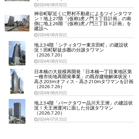
2026年08月02日
神谷町駅近くに野村不動産によるツインタワマ
ン！地上27階「(仮称)虎ノ門３丁目計画」の南
側に地上26階「(仮称)虎ノ門三丁目Ⅱ計画」を
建設へ
2026年08月02日
地上34階「シティタワー東京田町」の建設状
況！田町駅徒歩圏の分譲タワマン
（2026.7.20）
2026年08月01日
日本橋の大規模再開発「日本橋一丁目東地区第
一種市街地再開発事業」の既存建物解体状況！
高さ203mオフィス・高さ210mタワマンを計画
（2026.7.26）
2026年08月01日
地上34階「パークタワー品川天王洲」の建設状
況！天王洲運河に面した分譲タワマン
（2026.7.20）
2026年07月31日