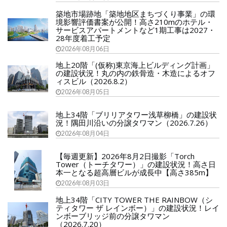
築地市場跡地「築地地区まちづくり事業」の環
境影響評価書案が公開！高さ210mのホテル・
サービスアパートメントなど1期工事は2027・
28年度着工予定
2026年08月06日
地上20階「(仮称)東京海上ビルディング計画」
の建設状況！丸の内の鉄骨造・木造によるオフ
ィスビル（2026.8.2）
2026年08月05日
地上34階「ブリリアタワー浅草柳橋」の建設状
況！隅田川沿いの分譲タワマン（2026.7.26）
2026年08月04日
【毎週更新】2026年8月2日撮影「Torch
Tower（トーチタワー）」の建設状況！高さ日
本一となる超高層ビルが成長中【高さ385m】
2026年08月03日
地上34階「CITY TOWER THE RAINBOW（シ
ティタワー ザ レインボー）」の建設状況！レイ
ンボーブリッジ前の分譲タワマン
（2026.7.20）