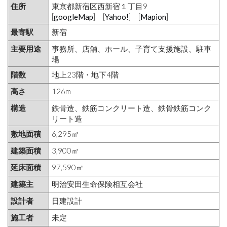
住所
東京都新宿区西新宿１丁目9
[
googleMap
] [
Yahoo!
] [
Mapion
]
最寄駅
新宿
主要用途
事務所、店舗、ホール、子育て支援施設、駐車
場
階数
地上23階・地下4階
高さ
126m
構造
鉄骨造、鉄筋コンクリート造、鉄骨鉄筋コンク
リート造
敷地面積
6,295㎡
建築面積
3,900㎡
延床面積
97,590㎡
建築主
明治安田生命保険相互会社
設計者
日建設計
施工者
未定