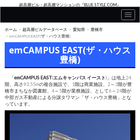
超高層ビル・超高層マンションの『BLUE STYLE COM』
ホーム
超高層ビルデータベース
愛知県
豊橋市
emCAMPUS EAST(ザ・ハウス豊橋)
emCAMPUS EAST(ザ・ハウス
豊橋)
「
emCAMPUS EAST
(
エムキャンパス イースト
)」は地上24
階、高さ93.55mの複合施設で、1階は商業施設、2～3階が豊
橋市まちなか図書館、4～5階が業務施設、として6～24階が
中部ガス不動産による分譲タワマン「ザ・ハウス豊橋」とな
っています。