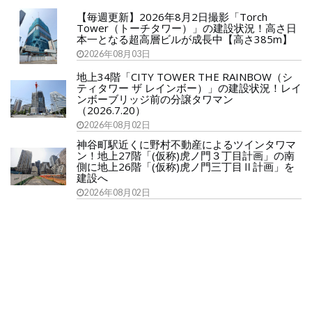
【毎週更新】2026年8月2日撮影「Torch
Tower（トーチタワー）」の建設状況！高さ日
本一となる超高層ビルが成長中【高さ385m】
2026年08月03日
地上34階「CITY TOWER THE RAINBOW（シ
ティタワー ザ レインボー）」の建設状況！レイ
ンボーブリッジ前の分譲タワマン
（2026.7.20）
2026年08月02日
神谷町駅近くに野村不動産によるツインタワマ
ン！地上27階「(仮称)虎ノ門３丁目計画」の南
側に地上26階「(仮称)虎ノ門三丁目Ⅱ計画」を
建設へ
2026年08月02日