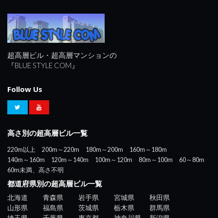
超高層ビル・超高層マンションの
『BLUE STYLE COM』
Follow Us
高さ別の超高層ビル一覧
220m以上
200m～220m
180m～200m
160m～180m
140m～160m
120m～140m
100m～120m
80m～100m
60～80m
60m未満、高さ不明
都道府県別の超高層ビル一覧
北海道
青森県
岩手県
宮城県
秋田県
山形県
福島県
茨城県
栃木県
群馬県
埼玉県
千葉県
東京都
神奈川県
新潟県