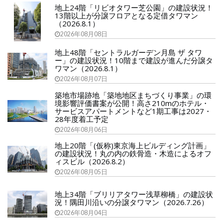
地上24階「リビオタワー芝公園」の建設状況！
13階以上が分譲フロアとなる定借タワマン
（2026.8.1）
2026年08月08日
地上48階「セントラルガーデン月島 ザ タワ
ー」の建設状況！10階まで建設が進んだ分譲タ
ワマン（2026.8.1）
2026年08月07日
築地市場跡地「築地地区まちづくり事業」の環
境影響評価書案が公開！高さ210mのホテル・
サービスアパートメントなど1期工事は2027・
28年度着工予定
2026年08月06日
地上20階「(仮称)東京海上ビルディング計画」
の建設状況！丸の内の鉄骨造・木造によるオフ
ィスビル（2026.8.2）
2026年08月05日
地上34階「ブリリアタワー浅草柳橋」の建設状
況！隅田川沿いの分譲タワマン（2026.7.26）
2026年08月04日