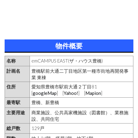
物件概要
名称
emCAMPUS EAST(ザ・ハウス豊橋)
計画名
豊橋駅前大通二丁目地区第一種市街地再開発事
業 東棟
住所
愛知県豊橋市駅前大通２丁目81
[
googleMap
] [
Yahoo!
] [
Mapion
]
最寄駅
豊橋、新豊橋
主要用途
商業施設、公共高家機施設（図書館）、業務施
設、共同住宅
総戸数
129戸