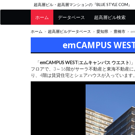
超高層ビル・超高層マンションの『BLUE STYLE COM』
ホーム
データベース
超高層ビル検索
ホーム
超高層ビルデータベース
愛知県
豊橋市
e
emCAMPUS WE
「
emCAMPUS WEST
(
エムキャンパス ウエスト
)
フロアで、3～16階がサーラ不動産と東海不動産に
り、4階は賃貸住宅とシェアハウスが入っています