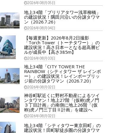
2026年08月05日
地上34階「ブリリアタワー浅草柳橋」
の建設状況！隅田川沿いの分譲タワマ
ン（2026.7.26）
2026年08月04日
【毎週更新】2026年8月2日撮影
「Torch Tower（トーチタワー）」の
建設状況！高さ日本一となる超高層ビ
ルが成長中【高さ385m】
2026年08月03日
地上34階「CITY TOWER THE
RAINBOW（シティタワー ザ レインボ
ー）」の建設状況！レインボーブリッ
ジ前の分譲タワマン（2026.7.20）
2026年08月02日
神谷町駅近くに野村不動産によるツイ
ンタワマン！地上27階「(仮称)虎ノ門
３丁目計画」の南側に地上26階「(仮
称)虎ノ門三丁目Ⅱ計画」を建設へ
2026年08月02日
地上34階「シティタワー東京田町」の
建設状況！田町駅徒歩圏の分譲タワマ