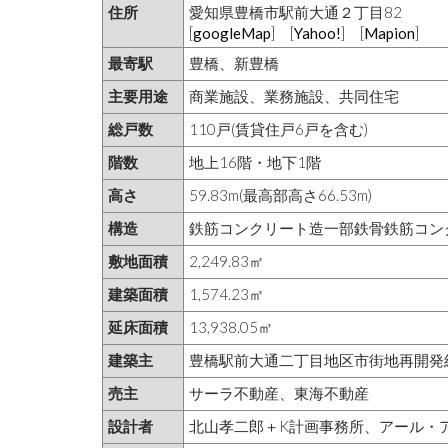
住所
愛知県豊橋市駅前大通２丁目82
[
googleMap
] [
Yahoo!
] [
Mapion
]
最寄駅
豊橋、新豊橋
主要用途
商業施設、業務施設、共同住宅
総戸数
110戸(賃貸住戸6戸を含む)
階数
地上16階・地下1階
高さ
59.83m(最高部高さ66.53m)
構造
鉄筋コンクリート造一部鉄骨鉄筋コン
敷地面積
2,249.83㎡
建築面積
1,574.23㎡
延床面積
13,938.05㎡
建築主
豊橋駅前大通二丁目地区市街地再開発
売主
サーラ不動産、東海不動産
設計者
北山孝二郎＋K計画事務所、アール・