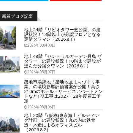
新着ブログ記事
地上24階「リビオタワー芝公園」の建
設状況！13階以上が分譲フロアとなる
定借タワマン（2026.8.1）
2026年08月08日
地上48階「セントラルガーデン月島 ザ
タワー」の建設状況！10階まで建設が
進んだ分譲タワマン（2026.8.1）
2026年08月07日
築地市場跡地「築地地区まちづくり事
業」の環境影響評価書案が公開！高さ
210mのホテル・サービスアパートメン
トなど1期工事は2027・28年度着工予
定
2026年08月06日
地上20階「(仮称)東京海上ビルディン
グ計画」の建設状況！丸の内の鉄骨
造・木造によるオフィスビル
（2026.8.2）