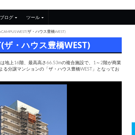
ブログ
ツール
mCAMPUS WEST(ザ・ハウス豊橋WEST)
ST(ザ・ハウス豊橋WEST)
」は地上16階、最高高さ66.53mの複合施設で、1～2階が商業
よる分譲マンションの「ザ・ハウス豊橋WEST」となってお
。