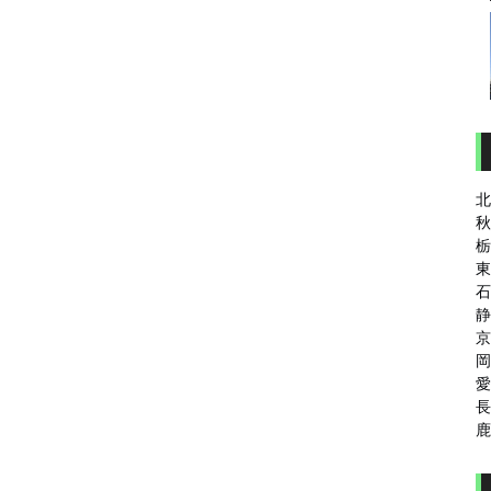
北
秋
栃
東
石
静
京
岡
愛
長
鹿