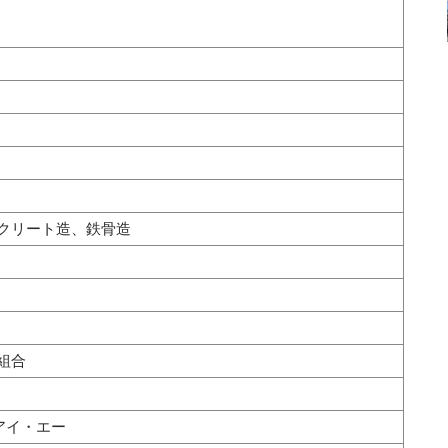
クリート造、鉄骨造
組合
アイ・エー