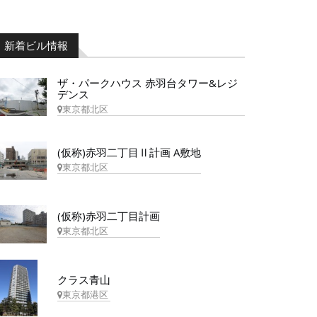
新着ビル情報
ザ・パークハウス 赤羽台タワー&レジ
デンス
東京都北区
(仮称)赤羽二丁目Ⅱ計画 A敷地
東京都北区
(仮称)赤羽二丁目計画
東京都北区
クラス青山
東京都港区