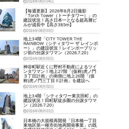
2026年08月04日
【毎週更新】2026年8月2日撮影
「Torch Tower（トーチタワー）」の
建設状況！高さ日本一となる超高層ビ
ルが成長中【高さ385m】
2026年08月03日
地上34階「CITY TOWER THE
RAINBOW（シティタワー ザ レインボ
ー）」の建設状況！レインボーブリッ
ジ前の分譲タワマン（2026.7.20）
2026年08月02日
神谷町駅近くに野村不動産によるツイ
ンタワマン！地上27階「(仮称)虎ノ門
３丁目計画」の南側に地上26階「(仮
称)虎ノ門三丁目Ⅱ計画」を建設へ
2026年08月02日
地上34階「シティタワー東京田町」の
建設状況！田町駅徒歩圏の分譲タワマ
ン（2026.7.20）
2026年08月01日
日本橋の大規模再開発「日本橋一丁目
東地区第一種市街地再開発事業」の既