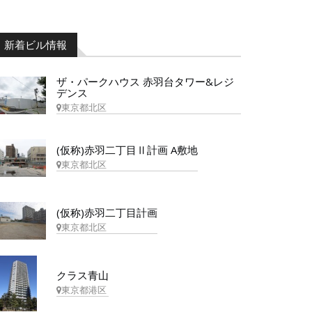
新着ビル情報
ザ・パークハウス 赤羽台タワー&レジ
デンス
東京都北区
(仮称)赤羽二丁目Ⅱ計画 A敷地
東京都北区
(仮称)赤羽二丁目計画
東京都北区
クラス青山
東京都港区