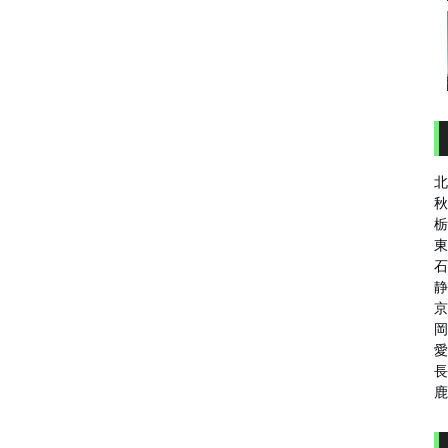
北
秋
栃
東
石
静
京
岡
愛
長
鹿