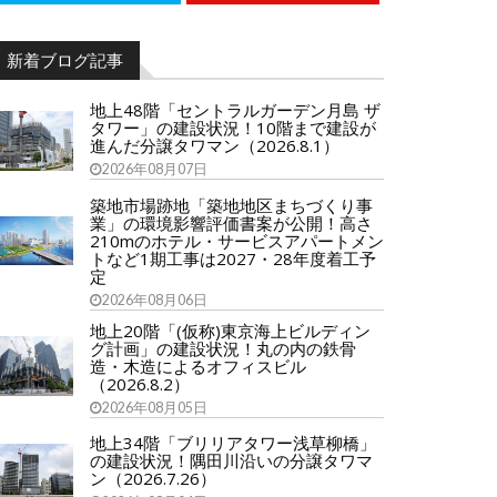
新着ブログ記事
地上48階「セントラルガーデン月島 ザ
タワー」の建設状況！10階まで建設が
進んだ分譲タワマン（2026.8.1）
2026年08月07日
築地市場跡地「築地地区まちづくり事
業」の環境影響評価書案が公開！高さ
210mのホテル・サービスアパートメン
トなど1期工事は2027・28年度着工予
定
2026年08月06日
地上20階「(仮称)東京海上ビルディン
グ計画」の建設状況！丸の内の鉄骨
造・木造によるオフィスビル
（2026.8.2）
2026年08月05日
地上34階「ブリリアタワー浅草柳橋」
の建設状況！隅田川沿いの分譲タワマ
ン（2026.7.26）