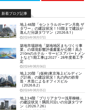
新着ブログ記事
地上48階「セントラルガーデン月島 ザ
タワー」の建設状況！10階まで建設が
進んだ分譲タワマン（2026.8.1）
2026年08月07日
築地市場跡地「築地地区まちづくり事
業」の環境影響評価書案が公開！高さ
210mのホテル・サービスアパートメン
トなど1期工事は2027・28年度着工予
定
2026年08月06日
地上20階「(仮称)東京海上ビルディン
グ計画」の建設状況！丸の内の鉄骨
造・木造によるオフィスビル
（2026.8.2）
2026年08月05日
地上34階「ブリリアタワー浅草柳橋」
の建設状況！隅田川沿いの分譲タワマ
ン（2026.7.26）