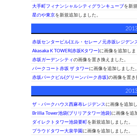
大手町フィナンシャルシティグランキューブ
を新
星のや東京
を新規追加しました。
201
赤坂センタービル(エル・セレーノ元赤坂レジデンス
Akasaka K TOWER(赤坂Kタワー)
に画像を追加しま
赤坂ガーデンシティ
の画像を置き換えました。
パークコート赤坂 ザ タワー
に画像を追加しました
赤坂パークビル(グリーンパーク赤坂)
の画像を置き
201
ザ・パークハウス西麻布レジデンス
に画像を追加
Brillia Tower池袋(ブリリアタワー池袋)
に画像を追
ダイレクトタワー池袋要町
を新規追加しました。
プラウドタワー大泉学園
に画像を追加しました。