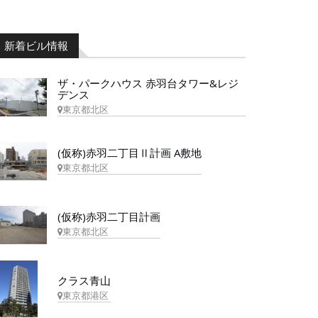
新着ビル情報
ザ・パークハウス 赤羽台タワー&レジ
デンス
東京都北区
(仮称)赤羽二丁目Ⅱ計画 A敷地
東京都北区
(仮称)赤羽二丁目計画
東京都北区
クラス青山
東京都港区