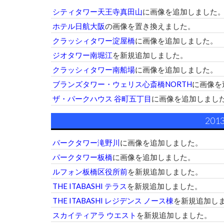
シティタワー天王寺真田山
に画像を追加しました
ホテル日航大阪
の画像を置き換えました。
クラッシィタワー淀屋橋
に画像を追加しました。
ジオタワー南堀江
を新規追加しました。
クラッシィタワー南船場
に画像を追加しました。
ブランズタワー・ウェリス心斎橋NORTH
に画像を
ザ・パークハウス 谷町五丁目
に画像を追加しまし
201
パークタワー滝野川
に画像を追加しました。
パークタワー板橋
に画像を追加しました。
ルフォン板橋区役所前
を新規追加しました。
THE ITABASHI テラス
を新規追加しました。
THE ITABASHI レジデンス ノース棟
を新規追加し
スカイティアラ ウエスト
を新規追加しました。