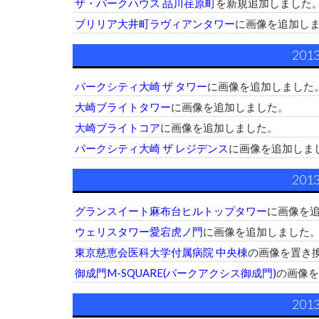
ザ・パークハウス 品川荏原町
を新規追加しました
ブリリア大井町ラヴィアンタワー
に画像を追加し
201
パークシティ大崎 ザ タワー
に画像を追加しました
大崎ブライトタワー
に画像を追加しました。
大崎ブライトコア
に画像を追加しました。
パークシティ大崎 ザ レジデンス
に画像を追加しま
201
グランスイート麻布台ヒルトップタワー
に画像を
ウェリスタワー愛宕虎ノ門
に画像を追加しました
東京慈恵会医科大学付属病院 中央棟
の画像を置き
御成門M-SQUARE(パークアクシス御成門)
の画像を
201