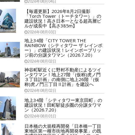
2026年08月04日
【毎週更新】2026年8月2日撮影
「Torch Tower（トーチタワー）」の
建設状況！高さ日本一となる超高層ビ
ルが成長中【高さ385m】
2026年08月03日
地上34階「CITY TOWER THE
RAINBOW（シティタワー ザ レインボ
ー）」の建設状況！レインボーブリッ
ジ前の分譲タワマン（2026.7.20）
2026年08月02日
神谷町駅近くに野村不動産によるツイ
ンタワマン！地上27階「(仮称)虎ノ門
３丁目計画」の南側に地上26階「(仮
称)虎ノ門三丁目Ⅱ計画」を建設へ
2026年08月02日
地上34階「シティタワー東京田町」の
建設状況！田町駅徒歩圏の分譲タワマ
ン（2026.7.20）
2026年08月01日
日本橋の大規模再開発「日本橋一丁目
東地区第一種市街地再開発事業」の既