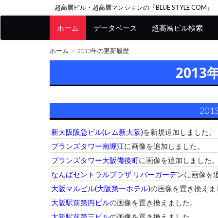
超高層ビル・超高層マンションの『BLUE STYLE COM』
ホーム
データベース
超高層ビル検索
ホーム
2013年の更新履歴
201
201
新大阪阪急ビル(レム新大阪)
を新規追加しました。
ブランズタワー南堀江
に画像を追加しました。
ブランズタワー大阪備後町
に画像を追加しました
なんばセントラルプラザ リバーガーデン
に画像を
大阪マルビル(大阪第一ホテル)
の画像を置き換えま
大阪駅前第四ビル
の画像を置き換えました。
大阪駅前第三ビル
の画像を置き換えました。