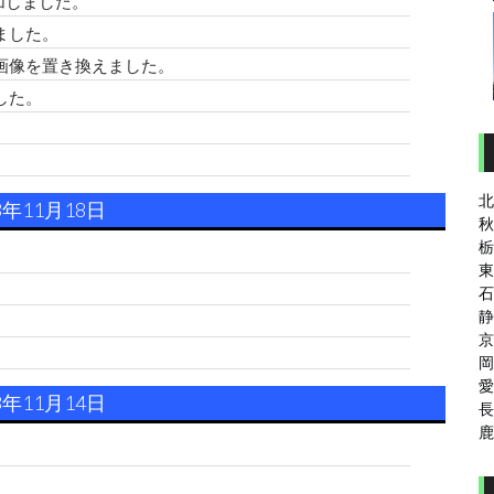
加しました。
ました。
画像を置き換えました。
した。
北
3年11月18日
秋
栃
東
石
静
京
。
岡
愛
3年11月14日
長
鹿