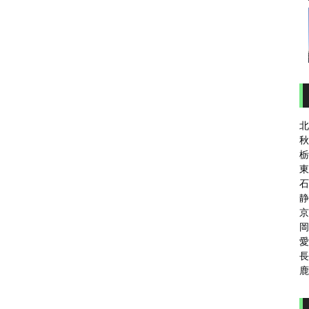
北
秋
栃
東
石
静
京
岡
愛
長
鹿