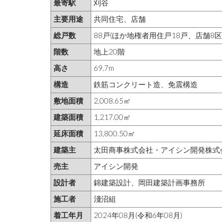
最寄駅
刈谷
主要用途
共同住宅、店舗
総戸数
88戸(ほか地権者用住戸18戸、店舗8区
階数
地上20階
高さ
69.7m
構造
鉄筋コンクリート造、免震構造
敷地面積
2,008.65㎡
建築面積
1,217.00㎡
延床面積
13,800.50㎡
建築主
太田商事株式会社・アイシン開発株式
売主
アイシン開発
設計者
錦建築設計、岡田建築計画事務所
施工者
淺沼組
着工年月
2024年08月(令和6年08月)