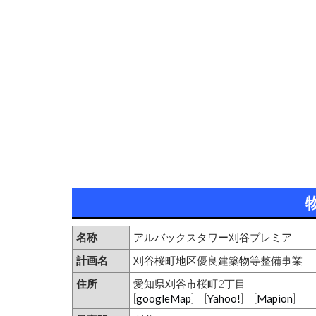
名称
アルバックスタワー刈谷プレミア
計画名
刈谷桜町地区優良建築物等整備事業
住所
愛知県刈谷市桜町2丁目
[
googleMap
] [
Yahoo!
] [
Mapion
]