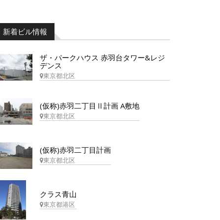
新着ビル情報
ザ・パークハウス 赤羽台タワー&レジ
デンス
東京都北区
(仮称)赤羽二丁目Ⅱ計画 A敷地
東京都北区
(仮称)赤羽二丁目計画
東京都北区
クラス青山
東京都港区