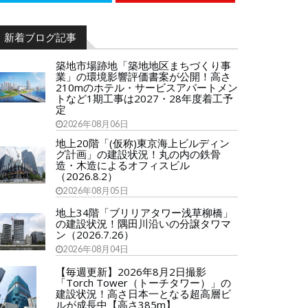
新着ブログ記事
築地市場跡地「築地地区まちづくり事
業」の環境影響評価書案が公開！高さ
210mのホテル・サービスアパートメン
トなど1期工事は2027・28年度着工予
定
2026年08月06日
地上20階「(仮称)東京海上ビルディン
グ計画」の建設状況！丸の内の鉄骨
造・木造によるオフィスビル
（2026.8.2）
2026年08月05日
地上34階「ブリリアタワー浅草柳橋」
の建設状況！隅田川沿いの分譲タワマ
ン（2026.7.26）
2026年08月04日
【毎週更新】2026年8月2日撮影
「Torch Tower（トーチタワー）」の
建設状況！高さ日本一となる超高層ビ
ルが成長中【高さ385m】