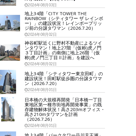
2026年08月03日
地上34階「CITY TOWER THE
RAINBOW（シティタワー ザ レインボ
ー）」の建設状況！レインボーブリッ
ジ前の分譲タワマン（2026.7.20）
2026年08月02日
神谷町駅近くに野村不動産によるツイ
ンタワマン！地上27階「(仮称)虎ノ門
３丁目計画」の南側に地上26階「(仮
称)虎ノ門三丁目Ⅱ計画」を建設へ
2026年08月02日
地上34階「シティタワー東京田町」の
建設状況！田町駅徒歩圏の分譲タワマ
ン（2026.7.20）
2026年08月01日
日本橋の大規模再開発「日本橋一丁目
東地区第一種市街地再開発事業」の既
存建物解体状況！高さ203mオフィス・
高さ210mタワマンを計画
（2026.7.26）
2026年08月01日
地上34階「パークタワー品川天王洲」