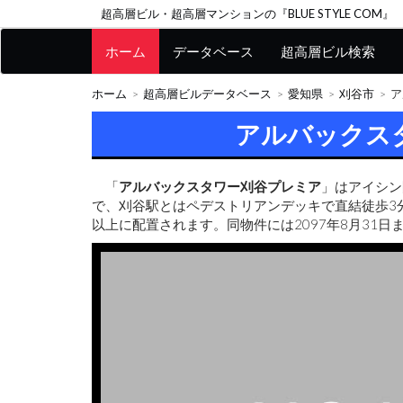
超高層ビル・超高層マンションの『BLUE STYLE COM』
ホーム
データベース
超高層ビル検索
ホーム
超高層ビルデータベース
愛知県
刈谷市
ア
アルバックス
「
アルバックスタワー刈谷プレミア
」はアイシン
で、刈谷駅とはペデストリアンデッキで直結徒歩3
以上に配置されます。同物件には2097年8月31