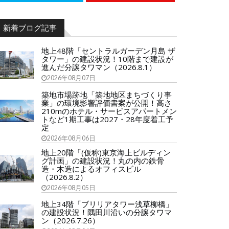
新着ブログ記事
地上48階「セントラルガーデン月島 ザ
タワー」の建設状況！10階まで建設が
進んだ分譲タワマン（2026.8.1）
2026年08月07日
築地市場跡地「築地地区まちづくり事
業」の環境影響評価書案が公開！高さ
210mのホテル・サービスアパートメン
トなど1期工事は2027・28年度着工予
定
2026年08月06日
地上20階「(仮称)東京海上ビルディン
グ計画」の建設状況！丸の内の鉄骨
造・木造によるオフィスビル
（2026.8.2）
2026年08月05日
地上34階「ブリリアタワー浅草柳橋」
の建設状況！隅田川沿いの分譲タワマ
ン（2026.7.26）