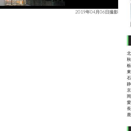
2019年04月06日撮影
北
秋
栃
東
石
静
京
岡
愛
長
鹿