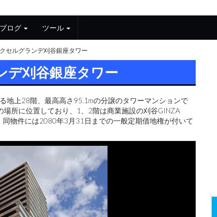
ブログ
ツール
クセルグランデ刈谷銀座タワー
ンデ刈谷銀座タワー
る地上28階、最高高さ95.1mの分譲のタワーマンションで
場所に位置しており、1、2階は商業施設の刈谷GINZA
、同物件には2080年3月31日までの一般定期借地権が付いて