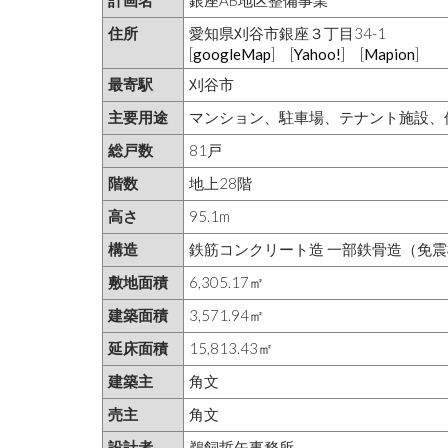
計画名
銀座AB地区整備事業
住所
愛知県刈谷市銀座３丁目34-1
[
googleMap
] [
Yahoo!
] [
Mapion
]
最寄駅
刈谷市
主要用途
マンション、駐車場、テナント施設、
総戸数
81戸
階数
地上28階
高さ
95.1m
構造
鉄筋コンクリート造 一部鉄骨造（免
敷地面積
6,305.17㎡
建築面積
3,571.94㎡
延床面積
15,813.43㎡
建築主
角文
売主
角文
設計者
鵜飼哲矢事務所