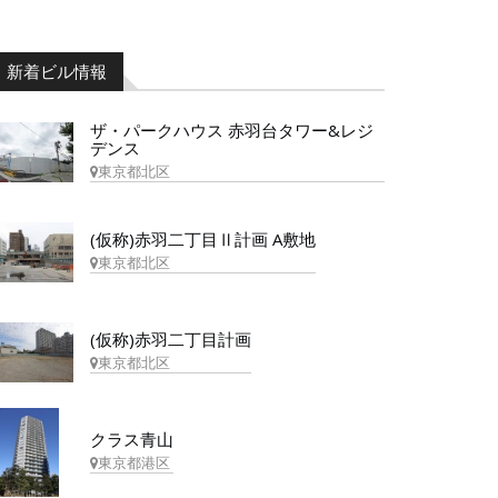
新着ビル情報
ザ・パークハウス 赤羽台タワー&レジ
デンス
東京都北区
(仮称)赤羽二丁目Ⅱ計画 A敷地
東京都北区
(仮称)赤羽二丁目計画
東京都北区
クラス青山
東京都港区