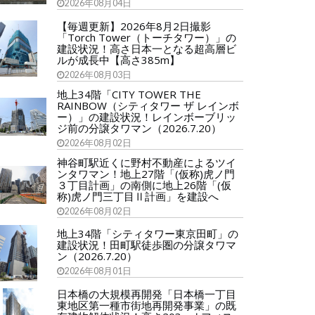
2026年08月04日
【毎週更新】2026年8月2日撮影
「Torch Tower（トーチタワー）」の
建設状況！高さ日本一となる超高層ビ
ルが成長中【高さ385m】
2026年08月03日
地上34階「CITY TOWER THE
RAINBOW（シティタワー ザ レインボ
ー）」の建設状況！レインボーブリッ
ジ前の分譲タワマン（2026.7.20）
2026年08月02日
神谷町駅近くに野村不動産によるツイ
ンタワマン！地上27階「(仮称)虎ノ門
３丁目計画」の南側に地上26階「(仮
称)虎ノ門三丁目Ⅱ計画」を建設へ
2026年08月02日
地上34階「シティタワー東京田町」の
建設状況！田町駅徒歩圏の分譲タワマ
ン（2026.7.20）
2026年08月01日
日本橋の大規模再開発「日本橋一丁目
東地区第一種市街地再開発事業」の既