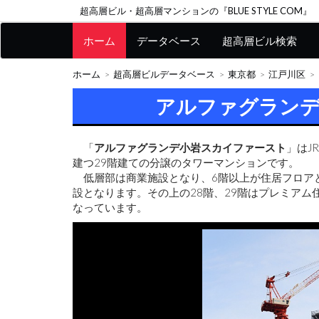
超高層ビル・超高層マンションの『BLUE STYLE COM』
ホーム
データベース
超高層ビル検索
ホーム
超高層ビルデータベース
東京都
江戸川区
アルファグラン
「
アルファグランデ小岩スカイファースト
」はJ
建つ29階建ての分譲のタワーマンションです。
低層部は商業施設となり、6階以上が住居フロアと
設となります。その上の28階、29階はプレミア
なっています。