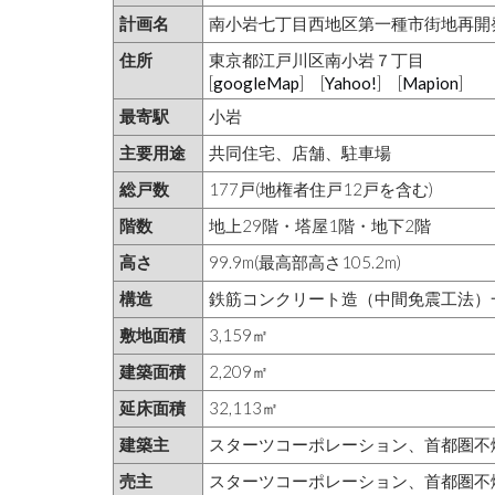
計画名
南小岩七丁目西地区第一種市街地再開
住所
東京都江戸川区南小岩７丁目
[
googleMap
] [
Yahoo!
] [
Mapion
]
最寄駅
小岩
主要用途
共同住宅、店舗、駐車場
総戸数
177戸(地権者住戸12戸を含む)
階数
地上29階・塔屋1階・地下2階
高さ
99.9m(最高部高さ105.2m)
構造
鉄筋コンクリート造（中間免震工法）
敷地面積
3,159㎡
建築面積
2,209㎡
延床面積
32,113㎡
建築主
スターツコーポレーション、首都圏不
売主
スターツコーポレーション、首都圏不