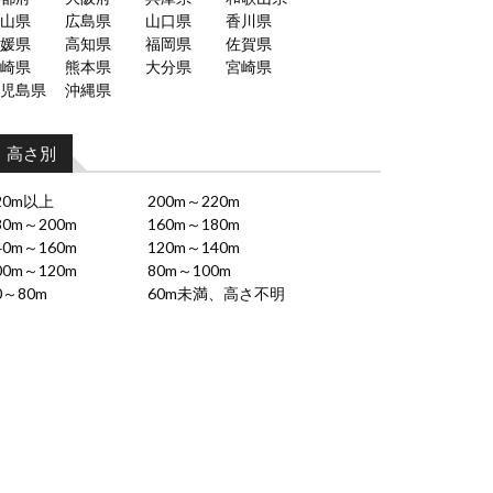
山県
広島県
山口県
香川県
媛県
高知県
福岡県
佐賀県
崎県
熊本県
大分県
宮崎県
児島県
沖縄県
高さ別
20m以上
200m～220m
80m～200m
160m～180m
40m～160m
120m～140m
00m～120m
80m～100m
0～80m
60m未満、高さ不明