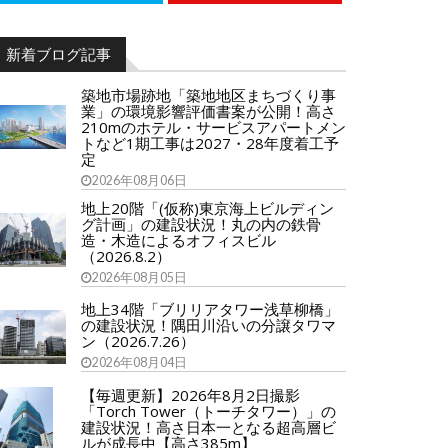
新着ブログ記事
築地市場跡地「築地地区まちづくり事
業」の環境影響評価書案が公開！高さ
210mのホテル・サービスアパートメン
トなど1期工事は2027・28年度着工予
定
2026年08月06日
地上20階「(仮称)東京海上ビルディン
グ計画」の建設状況！丸の内の鉄骨
造・木造によるオフィスビル
（2026.8.2）
2026年08月05日
地上34階「ブリリアタワー浅草柳橋」
の建設状況！隅田川沿いの分譲タワマ
ン（2026.7.26）
2026年08月04日
【毎週更新】2026年8月2日撮影
「Torch Tower（トーチタワー）」の
建設状況！高さ日本一となる超高層ビ
ルが成長中【高さ385m】