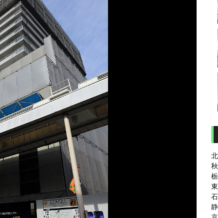
北
秋
栃
東
石
静
京