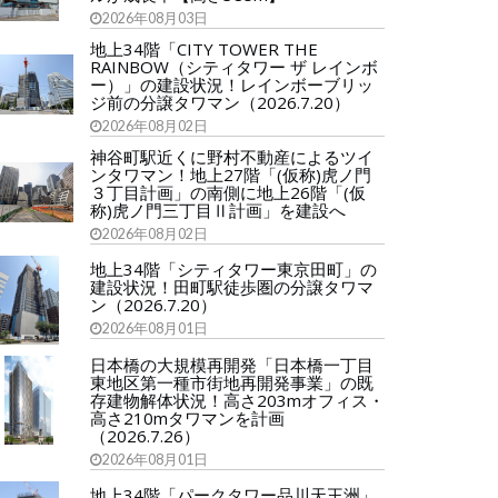
2026年08月03日
地上34階「CITY TOWER THE
RAINBOW（シティタワー ザ レインボ
ー）」の建設状況！レインボーブリッ
ジ前の分譲タワマン（2026.7.20）
2026年08月02日
神谷町駅近くに野村不動産によるツイ
ンタワマン！地上27階「(仮称)虎ノ門
３丁目計画」の南側に地上26階「(仮
称)虎ノ門三丁目Ⅱ計画」を建設へ
2026年08月02日
地上34階「シティタワー東京田町」の
建設状況！田町駅徒歩圏の分譲タワマ
ン（2026.7.20）
2026年08月01日
日本橋の大規模再開発「日本橋一丁目
東地区第一種市街地再開発事業」の既
存建物解体状況！高さ203mオフィス・
高さ210mタワマンを計画
（2026.7.26）
2026年08月01日
地上34階「パークタワー品川天王洲」