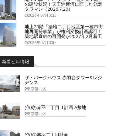
の建設状況！天王洲運河に面した分譲
タワマン（2026.7.20）
2026年07月31日
地上20階「築地二丁目地区第一種市街
地再開発事業」が権利変換計画認可！
築地駅直結の再開発が2027年2月着工
2026年07月30日
新着ビル情報
ザ・パークハウス 赤羽台タワー&レジ
デンス
東京都北区
(仮称)赤羽二丁目Ⅱ計画 A敷地
東京都北区
(仮称)赤羽二丁目計画