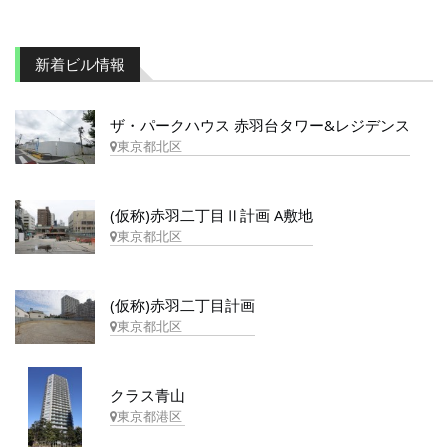
新着ビル情報
ザ・パークハウス 赤羽台タワー&レジデンス
東京都北区
(仮称)赤羽二丁目Ⅱ計画 A敷地
東京都北区
(仮称)赤羽二丁目計画
東京都北区
クラス青山
東京都港区