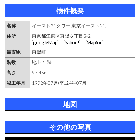
物件概要
名称
イースト21タワー(東京イースト21)
住所
東京都江東区東陽６丁目3-2
[
googleMap
] [
Yahoo!
] [
Mapion
]
最寄駅
東陽町
階数
地上21階
高さ
97.45m
竣工年月
1992年07月(平成4年07月)
地図
その他の写真