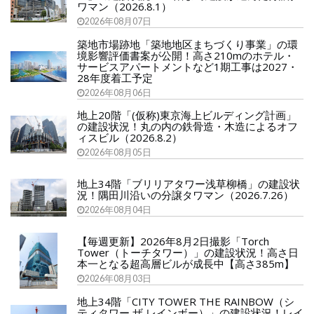
ワマン（2026.8.1）
2026年08月07日
築地市場跡地「築地地区まちづくり事業」の環
境影響評価書案が公開！高さ210mのホテル・
サービスアパートメントなど1期工事は2027・
28年度着工予定
2026年08月06日
地上20階「(仮称)東京海上ビルディング計画」
の建設状況！丸の内の鉄骨造・木造によるオフ
ィスビル（2026.8.2）
2026年08月05日
地上34階「ブリリアタワー浅草柳橋」の建設状
況！隅田川沿いの分譲タワマン（2026.7.26）
2026年08月04日
【毎週更新】2026年8月2日撮影「Torch
Tower（トーチタワー）」の建設状況！高さ日
本一となる超高層ビルが成長中【高さ385m】
2026年08月03日
地上34階「CITY TOWER THE RAINBOW（シ
ティタワー ザ レインボー）」の建設状況！レイ