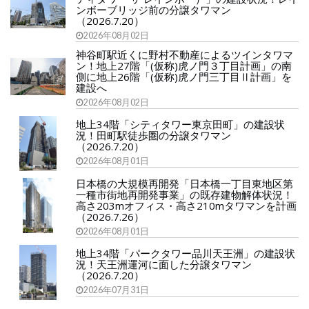
ンボーブリッジ前の分譲タワマン
（2026.7.20）
2026年08月02日
神谷町駅近くに野村不動産によるツインタワマ
ン！地上27階「(仮称)虎ノ門３丁目計画」の南
側に地上26階「(仮称)虎ノ門三丁目Ⅱ計画」を
建設へ
2026年08月02日
地上34階「シティタワー東京田町」の建設状
況！田町駅徒歩圏の分譲タワマン
（2026.7.20）
2026年08月01日
日本橋の大規模再開発「日本橋一丁目東地区第
一種市街地再開発事業」の既存建物解体状況！
高さ203mオフィス・高さ210mタワマンを計画
（2026.7.26）
2026年08月01日
地上34階「パークタワー品川天王洲」の建設状
況！天王洲運河に面した分譲タワマン
（2026.7.20）
2026年07月31日