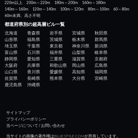
220m以上
200m～220m
180m～200m
160m～180m
140m～160m
120m～140m
100m～120m
80m～100m
60～80m
60m未満、高さ不明
都道府県別の超高層ビル一覧
北海道
青森県
岩手県
宮城県
秋田県
山形県
福島県
茨城県
栃木県
群馬県
埼玉県
千葉県
東京都
神奈川県
新潟県
富山県
石川県
福井県
山梨県
岐阜県
静岡県
愛知県
三重県
滋賀県
京都府
大阪府
兵庫県
和歌山県
岡山県
広島県
山口県
香川県
愛媛県
高知県
福岡県
佐賀県
長崎県
熊本県
大分県
宮崎県
鹿児島県
沖縄県
サイトマップ
プライバシーポリシー
当ページについて / お問い合わせ
当サイトの画像の著作権はBLUE STYLE COMが所有しています。