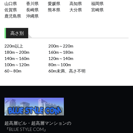
山口県
香川県
愛媛県
高知県
福岡県
佐賀県
長崎県
熊本県
大分県
宮崎県
鹿児島県
沖縄県
高さ別
220m以上
200m～220m
180m～200m
160m～180m
140m～160m
120m～140m
100m～120m
80m～100m
60～80m
60m未満、高さ不明
超高層ビル・超高層マンションの
『BLUE STYLE COM』