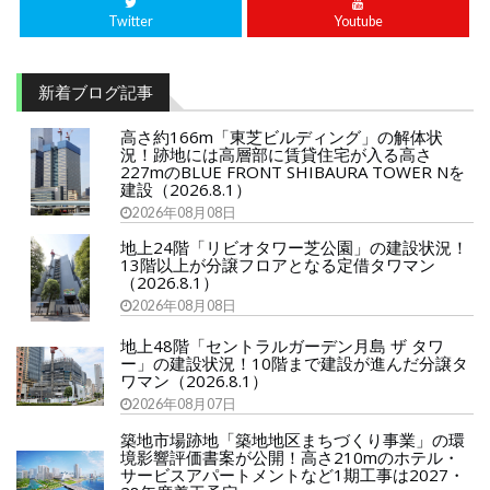
Twitter
Youtube
新着ブログ記事
高さ約166m「東芝ビルディング」の解体状
況！跡地には高層部に賃貸住宅が入る高さ
227mのBLUE FRONT SHIBAURA TOWER Nを
建設（2026.8.1）
2026年08月08日
地上24階「リビオタワー芝公園」の建設状況！
13階以上が分譲フロアとなる定借タワマン
（2026.8.1）
2026年08月08日
地上48階「セントラルガーデン月島 ザ タワ
ー」の建設状況！10階まで建設が進んだ分譲タ
ワマン（2026.8.1）
2026年08月07日
築地市場跡地「築地地区まちづくり事業」の環
境影響評価書案が公開！高さ210mのホテル・
サービスアパートメントなど1期工事は2027・