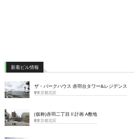
新着ビル情報
ザ・パークハウス 赤羽台タワー&レジデンス
東京都北区
(仮称)赤羽二丁目Ⅱ計画 A敷地
東京都北区