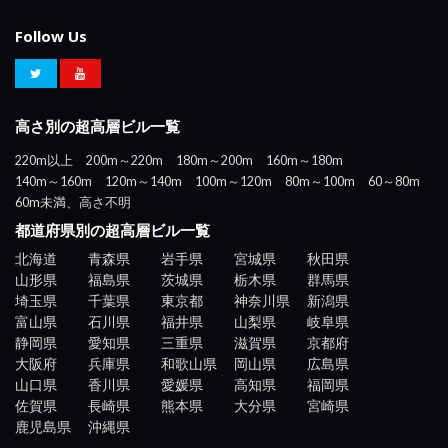
Follow Us
高さ別の超高層ビル一覧
220m以上
200m～220m
180m～200m
160m～180m
140m～160m
120m～140m
100m～120m
80m～100m
60～80m
60m未満、高さ不明
都道府県別の超高層ビル一覧
北海道
青森県
岩手県
宮城県
秋田県
山形県
福島県
茨城県
栃木県
群馬県
埼玉県
千葉県
東京都
神奈川県
新潟県
富山県
石川県
福井県
山梨県
岐阜県
静岡県
愛知県
三重県
滋賀県
京都府
大阪府
兵庫県
和歌山県
岡山県
広島県
山口県
香川県
愛媛県
高知県
福岡県
佐賀県
長崎県
熊本県
大分県
宮崎県
鹿児島県
沖縄県