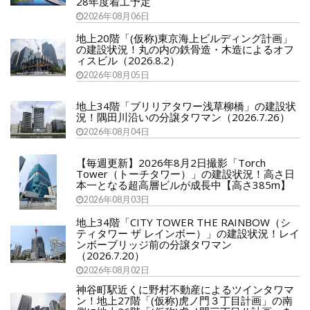
28年度着工予定
2026年08月06日
地上20階「(仮称)東京海上ビルディング計画」
の建設状況！丸の内の鉄骨造・木造によるオフ
ィスビル（2026.8.2）
2026年08月05日
地上34階「ブリリアタワー浅草柳橋」の建設状
況！隅田川沿いの分譲タワマン（2026.7.26）
2026年08月04日
【毎週更新】2026年8月2日撮影「Torch
Tower（トーチタワー）」の建設状況！高さ日
本一となる超高層ビルが成長中【高さ385m】
2026年08月03日
地上34階「CITY TOWER THE RAINBOW（シ
ティタワー ザ レインボー）」の建設状況！レイ
ンボーブリッジ前の分譲タワマン
（2026.7.20）
2026年08月02日
神谷町駅近くに野村不動産によるツインタワマ
ン！地上27階「(仮称)虎ノ門３丁目計画」の南