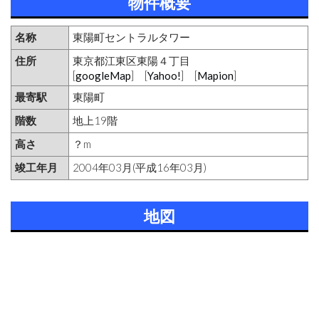
物件概要
名称
東陽町セントラルタワー
住所
東京都江東区東陽４丁目
[
googleMap
] [
Yahoo!
] [
Mapion
]
最寄駅
東陽町
階数
地上19階
高さ
？m
竣工年月
2004年03月(平成16年03月)
地図