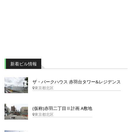
新着ビル情報
ザ・パークハウス 赤羽台タワー&レジデンス
東京都北区
(仮称)赤羽二丁目Ⅱ計画 A敷地
東京都北区