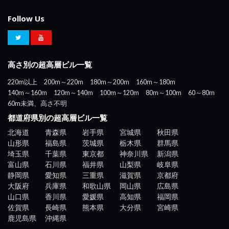
Follow Us
高さ別の超高層ビル一覧
220m以上
200m～220m
180m～200m
160m～180m
140m～160m
120m～140m
100m～120m
80m～100m
60～80m
60m未満、高さ不明
都道府県別の超高層ビル一覧
北海道
青森県
岩手県
宮城県
秋田県
山形県
福島県
茨城県
栃木県
群馬県
埼玉県
千葉県
東京都
神奈川県
新潟県
富山県
石川県
福井県
山梨県
岐阜県
静岡県
愛知県
三重県
滋賀県
京都府
大阪府
兵庫県
和歌山県
岡山県
広島県
山口県
香川県
愛媛県
高知県
福岡県
佐賀県
長崎県
熊本県
大分県
宮崎県
鹿児島県
沖縄県