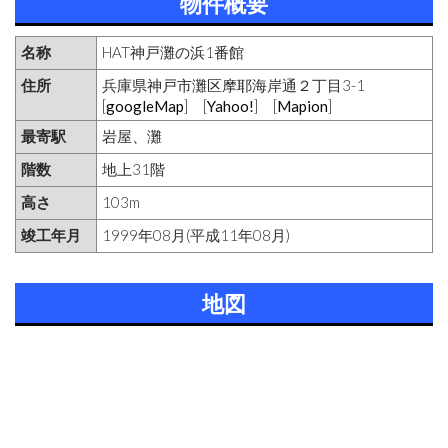
物件概要
名称
HAT神戸灘の浜1番館
住所
兵庫県神戸市灘区摩耶海岸通２丁目3-1
[
googleMap
] [
Yahoo!
] [
Mapion
]
最寄駅
岩屋、灘
階数
地上31階
高さ
103m
竣工年月
1999年08月(平成11年08月)
地図