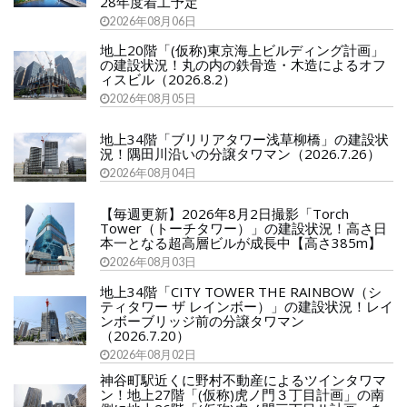
28年度着工予定
2026年08月06日
地上20階「(仮称)東京海上ビルディング計画」
の建設状況！丸の内の鉄骨造・木造によるオフ
ィスビル（2026.8.2）
2026年08月05日
地上34階「ブリリアタワー浅草柳橋」の建設状
況！隅田川沿いの分譲タワマン（2026.7.26）
2026年08月04日
【毎週更新】2026年8月2日撮影「Torch
Tower（トーチタワー）」の建設状況！高さ日
本一となる超高層ビルが成長中【高さ385m】
2026年08月03日
地上34階「CITY TOWER THE RAINBOW（シ
ティタワー ザ レインボー）」の建設状況！レイ
ンボーブリッジ前の分譲タワマン
（2026.7.20）
2026年08月02日
神谷町駅近くに野村不動産によるツインタワマ
ン！地上27階「(仮称)虎ノ門３丁目計画」の南