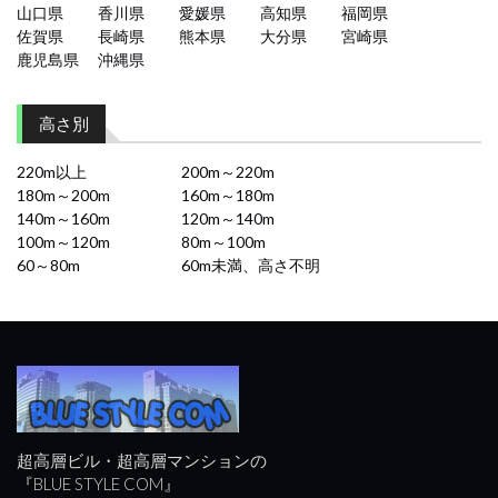
山口県
香川県
愛媛県
高知県
福岡県
佐賀県
長崎県
熊本県
大分県
宮崎県
鹿児島県
沖縄県
高さ別
220m以上
200m～220m
180m～200m
160m～180m
140m～160m
120m～140m
100m～120m
80m～100m
60～80m
60m未満、高さ不明
超高層ビル・超高層マンションの
『BLUE STYLE COM』