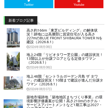
Twitter
Youtube
新着ブログ記事
高さ約166m「東芝ビルディング」の解体状
況！跡地には高層部に賃貸住宅が入る高さ
227mのBLUE FRONT SHIBAURA TOWER Nを
建設（2026.8.1）
2026年08月08日
地上24階「リビオタワー芝公園」の建設状況！
13階以上が分譲フロアとなる定借タワマン
（2026.8.1）
2026年08月08日
地上48階「セントラルガーデン月島 ザ タワ
ー」の建設状況！10階まで建設が進んだ分譲タ
ワマン（2026.8.1）
2026年08月07日
築地市場跡地「築地地区まちづくり事業」の環
境影響評価書案が公開！高さ210mのホテル・
サービスアパートメントなど1期工事は2027・