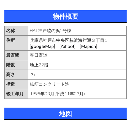
物件概要
名称
HAT神戸脇の浜2号棟
住所
兵庫県神戸市中央区脇浜海岸通３丁目1
[
googleMap
] [
Yahoo!
] [
Mapion
]
最寄駅
春日野道
階数
地上22階
高さ
？m
構造
鉄筋コンクリート造
竣工年月
1999年03月(平成11年03月)
地図