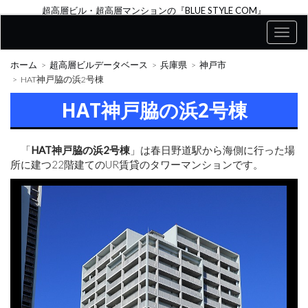
超高層ビル・超高層マンションの『BLUE STYLE COM』
ホーム
超高層ビルデータベース
兵庫県
神戸市
HAT神戸脇の浜2号棟
HAT神戸脇の浜2号棟
「
HAT神戸脇の浜2号棟
」は春日野道駅から海側に行った場
所に建つ22階建てのUR賃貸のタワーマンションです。