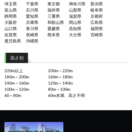
埼玉県
千葉県
東京都
神奈川県
新潟県
富山県
石川県
福井県
山梨県
岐阜県
静岡県
愛知県
三重県
滋賀県
京都府
大阪府
兵庫県
和歌山県
岡山県
広島県
山口県
香川県
愛媛県
高知県
福岡県
佐賀県
長崎県
熊本県
大分県
宮崎県
鹿児島県
沖縄県
高さ別
220m以上
200m～220m
180m～200m
160m～180m
140m～160m
120m～140m
100m～120m
80m～100m
60～80m
60m未満、高さ不明