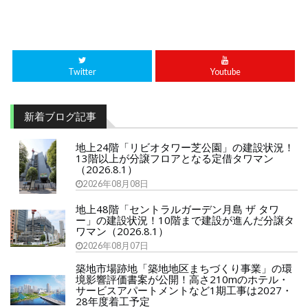
Twitter
Youtube
新着ブログ記事
地上24階「リビオタワー芝公園」の建設状況！
13階以上が分譲フロアとなる定借タワマン
（2026.8.1）
2026年08月08日
地上48階「セントラルガーデン月島 ザ タワ
ー」の建設状況！10階まで建設が進んだ分譲タ
ワマン（2026.8.1）
2026年08月07日
築地市場跡地「築地地区まちづくり事業」の環
境影響評価書案が公開！高さ210mのホテル・
サービスアパートメントなど1期工事は2027・
28年度着工予定