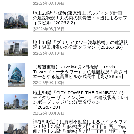
2026年08月06日
地上20階「(仮称)東京海上ビルディング計画」
の建設状況！丸の内の鉄骨造・木造によるオフ
ィスビル（2026.8.2）
2026年08月05日
地上34階「ブリリアタワー浅草柳橋」の建設状
況！隅田川沿いの分譲タワマン（2026.7.26）
2026年08月04日
【毎週更新】2026年8月2日撮影「Torch
Tower（トーチタワー）」の建設状況！高さ日
本一となる超高層ビルが成長中【高さ385m】
2026年08月03日
地上34階「CITY TOWER THE RAINBOW（シ
ティタワー ザ レインボー）」の建設状況！レイ
ンボーブリッジ前の分譲タワマン
（2026.7.20）
2026年08月02日
神谷町駅近くに野村不動産によるツインタワマ
ン！地上27階「(仮称)虎ノ門３丁目計画」の南
側に地上26階「(仮称)虎ノ門三丁目Ⅱ計画」を