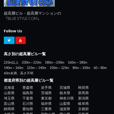
超高層ビル・超高層マンションの
『BLUE STYLE COM』
Follow Us
高さ別の超高層ビル一覧
220m以上
200m～220m
180m～200m
160m～180m
140m～160m
120m～140m
100m～120m
80m～100m
60～80m
60m未満、高さ不明
都道府県別の超高層ビル一覧
北海道
青森県
岩手県
宮城県
秋田県
山形県
福島県
茨城県
栃木県
群馬県
埼玉県
千葉県
東京都
神奈川県
新潟県
富山県
石川県
福井県
山梨県
岐阜県
静岡県
愛知県
三重県
滋賀県
京都府